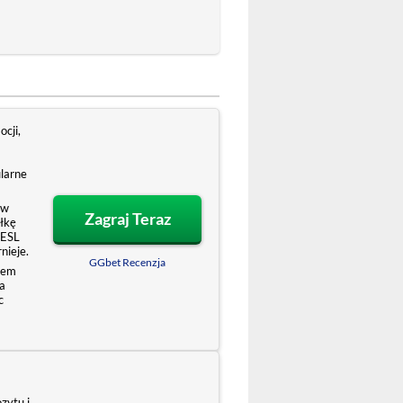
cji,
larne
 w
Zagraj Teraz
łkę
 ESL
nieje.
GGbet Recenzja
iem
a
c
zytu i