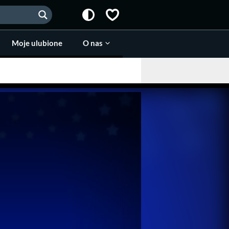
Moje ulubione
O nas