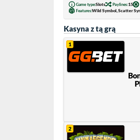
Slots
15
Game type:
Paylines:
Wild Symbol, Scatter Sym
Features:
Kasyna z tą grą
1
Bon
P
2