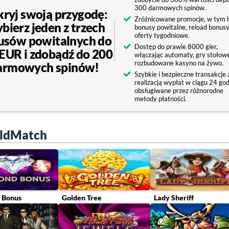
300 darmowych spinów.
ryj swoją przygodę:
Zróżnicowane promocje, w tym 
ierz jeden z trzech
bonusy powitalne, reload bonusy
oferty tygodniowe.
usów powitalnych do
Dostęp do prawie 8000 gier,
EUR i zdobądź do 200
włączając automaty, gry stołow
rozbudowane kasyno na żywo.
armowych spinów!
Szybkie i bezpieczne transakcje 
realizacją wypłat w ciągu 24 god
obsługiwane przez różnorodne
metody płatności.
rldMatch
 Bonus
Golden Tree
Lady Sheriff