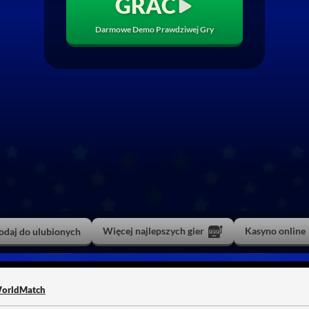
GRAĆ
Darmowe Demo Prawdziwej Gry
Więcej najlepszych gier
Kasyno online
odaj do ulubionych
orldMatch