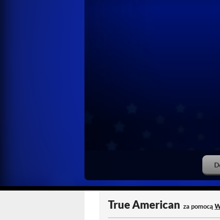
D
True American
za pomocą
W