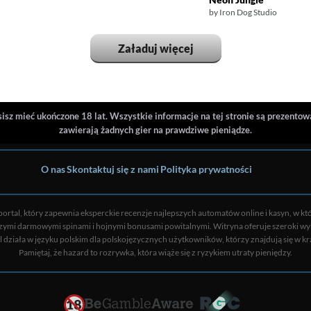
by Iron Dog Studio
Załaduj więcej
sisz mieć ukończone 18 lat. Wszystkie informacje na tej stronie są prezentow
zawierają żadnych gier na prawdziwe pieniądze.
O nas
Skontaktuj się z nami
Polityka prywatności
y portal, który zapewnia eksperckie recenzje najlepszych automatów online i kasyn, w 
kszymi darmowymi spinami i hojnymi bonusami powitalnymi. Witryna oferuje szeroki w
tal działa w języku polskim dla polskojęzycznych użytkowników, którzy znajdują się w kr
Pamiętaj, że hazard to rozrywka, która wiąże się z ryzykiem utraty pieniędzy.