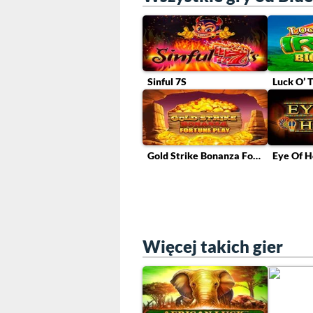
Sinful 7S
Gold Strike Bonanza Fortune Play
Eye Of H
Więcej takich gier