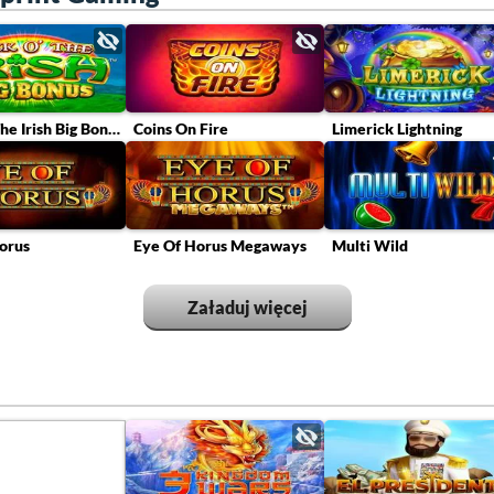
Luck O’ The Irish Big Bonus
Coins On Fire
Limerick Lightning
orus
Eye Of Horus Megaways
Multi Wild
Załaduj więcej