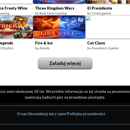
ce Frosty Wins
Three Kingdom Wars
El Presidente
Gaming
by Real Time Gaming
by 5 men games
Legends
Fire & Ice
Cat Clans
t Studios
by Amatic
by Snowborn Games
Załaduj więcej
sisz mieć ukończone 18 lat. Wszystkie informacje na tej stronie są prezentow
zawierają żadnych gier na prawdziwe pieniądze.
O nas
Skontaktuj się z nami
Polityka prywatności