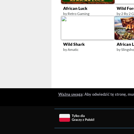
African Luck
Wild For
by Retro Gaming
by 2 By 2 
Wild Shark
African 
by Amatic
by Slingsho
Ważna uwaga
: Aby odwiedzić tę stronę, mu