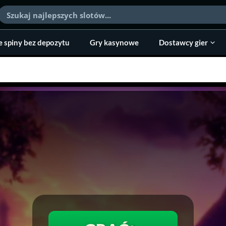
spiny bez depozytu
Gry kasynowe
Dostawcy gier