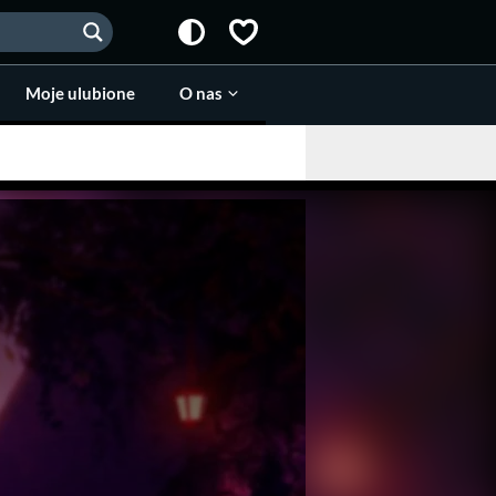
Moje ulubione
O nas