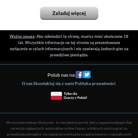
Załaduj więcej
Ważna uwaga
: Aby odwiedzić tę stronę, musisz mieć ukończone 18
lat. Wszystkie informacje na tej stronie są prezentowane
wyłącznie w celach informacyjnych i nie zawierają żadnych gier na
prawdziwe pieniądze.
Polub nas na:
O nas
Skontaktuj się z nami
Polityka prywatności
Strona internetowa Slotzy.net - to niezależny portal, który zapewnia eksperckie
recenzje najlepszych automatów online i kasyn, w których można grać na
prawdziwe pieniądze. Na naszej stronie każdy znajdzie kasyno z największymi