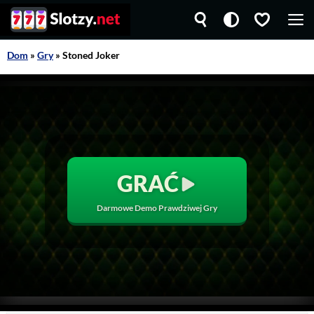
Przejdź
M
do
treści
Dom
»
Gry
»
Stoned Joker
GRAĆ
Darmowe Demo Prawdziwej Gry