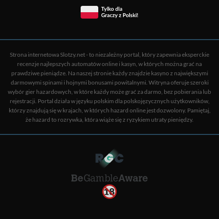
Strona internetowa Slotzy.net - to niezależny portal, który zapewnia eksperckie
recenzje najlepszych automatów online i kasyn, w których można grać na
prawdziwe pieniądze. Na naszej stronie każdy znajdzie kasyno z największymi
darmowymi spinami i hojnymi bonusami powitalnymi. Witryna oferuje szeroki
wybór gier hazardowych, w które każdy może grać za darmo, bez pobierania lub
rejestracji. Portal działa w języku polskim dla polskojęzycznych użytkowników,
którzy znajdują się w krajach, w których hazard online jest dozwolony. Pamiętaj,
że hazard to rozrywka, która wiąże się z ryzykiem utraty pieniędzy.