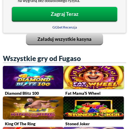
na wygraną bez dodatkowego ryzyka.
Zagraj Teraz
GGbet Recenzja
Załaduj wszystkie kasyna
Wszystkie gry od Fugaso
Diamond Blitz 100
Fat Mama’S Wheel
King Of The Ring
Stoned Joker