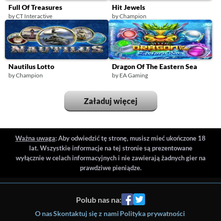
Full Of Treasures
Hit Jewels
by CT Interactive
by Champion
Nautilus Lotto
Dragon Of The Eastern Sea
by Champion
by EA Gaming
Załaduj więcej
Ważna uwaga
: Aby odwiedzić tę stronę, musisz mieć ukończone 18
lat. Wszystkie informacje na tej stronie są prezentowane
wyłącznie w celach informacyjnych i nie zawierają żadnych gier na
prawdziwe pieniądze.
Polub nas na:
O nas
Skontaktuj się z nami
Polityka prywatności