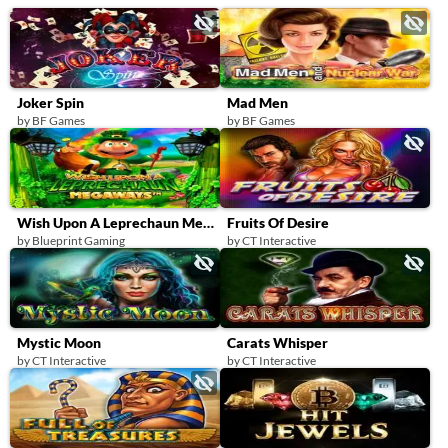
Joker Spin
Mad Men
by BF Games
by BF Games
Wish Upon A Leprechaun Megaways
Fruits Of Desire
by Blueprint Gaming
by CT Interactive
Mystic Moon
Carats Whisper
by CT Interactive
by CT Interactive