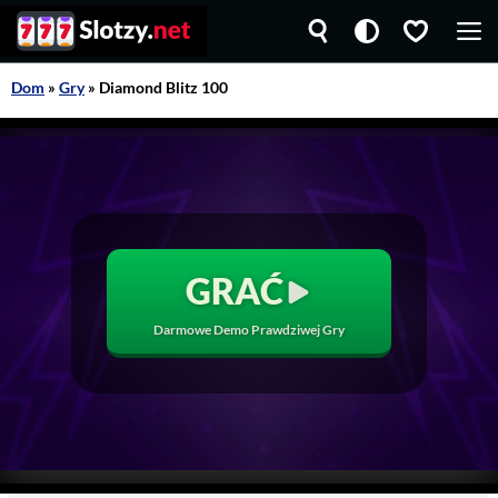
Przejdź
M
do
treści
Dom
»
Gry
»
Diamond Blitz 100
GRAĆ
Darmowe Demo Prawdziwej Gry