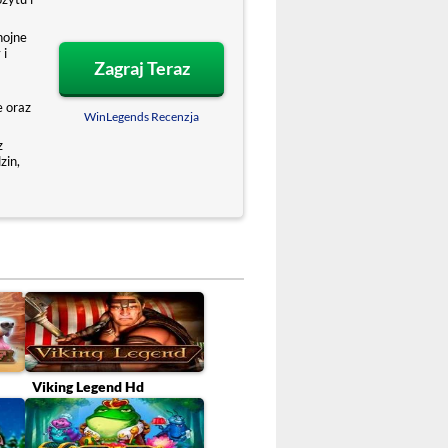
hojne
 i
Zagraj Teraz
e oraz
WinLegends Recenzja
z
zin,
Viking Legend Hd