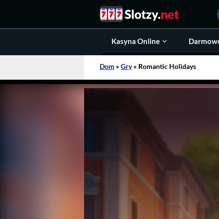
Przejdź
do
treści
Kasyna Online
Darmowe 
Dom
»
Gry
»
Romantic Holidays