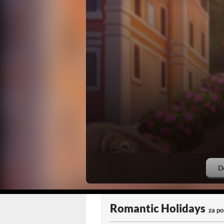
D
Romantic Holidays
za p