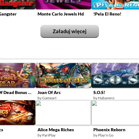
 Gangster
Monte Carlo Jewels Hd
!Pela El Reno!
Załaduj więcej
Temple Of Dead Bonus Buy
Joan Of Arc
S.O.S!
by Gameart
by Habanero
cs
Alice Mega Riches
Phoenix Reborn
by PariPlay
by Play'n Go