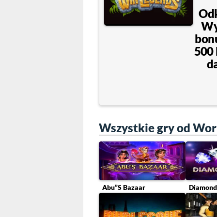
Odk
Wyb
bon
500 
d
Wszystkie gry od Wo
Abu”S Bazaar
Diamond