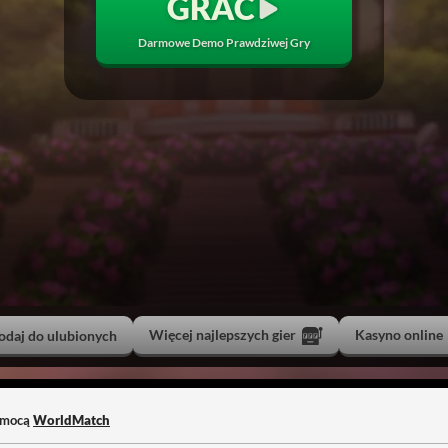
GRAĆ
Darmowe Demo Prawdziwej Gry
Więcej najlepszych gier
Kasyno online
odaj do ulubionych
omocą
WorldMatch