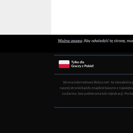
Ważna uwaga
: Aby odwiedzić tę stronę, mu
Strona internetowa Slotzy.net - to niezależn
naszej stronie każdy znajdzie kasyno z najwię
za darmo, bez pobierania lub rejestracji. Por