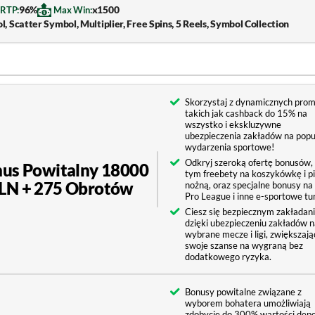
96%
x1500
RTP:
Max Win:
 Scatter Symbol, Multiplier, Free Spins, 5 Reels, Symbol Collection
Skorzystaj z dynamicznych promo
takich jak cashback do 15% na
wszystko i ekskluzywne
ubezpieczenia zakładów na popu
wydarzenia sportowe!
Odkryj szeroką ofertę bonusów,
us Powitalny 18000
tym freebety na koszykówkę i pi
LN + 275 Obrotów
nożną, oraz specjalne bonusy na
Pro League i inne e-sportowe tur
Ciesz się bezpiecznym zakładan
dzięki ubezpieczeniu zakładów n
wybrane mecze i ligi, zwiększają
swoje szanse na wygraną bez
dodatkowego ryzyka.
Bonusy powitalne związane z
wyborem bohatera umożliwiają
zdobycie do 300% wartości depo