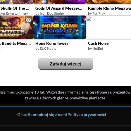
8 Golden Skulls Of The Holly Roger
Gods Of Asgard Megaways
Rumble Rhino Megawa
akes Entertainment
by Iron Dog Studio
by PariPlay
Big Bucks Bandits Megaways
Hong Kong Tower
Cash Noire
l
by ELK Studio
by NetEnt
Załaduj więcej
sisz mieć ukończone 18 lat. Wszystkie informacje na tej stronie są prezentow
zawierają żadnych gier na prawdziwe pieniądze.
O nas
Skontaktuj się z nami
Polityka prywatności