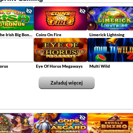
Luck O’ The Irish Big Bonus
Coins On Fire
Limerick Lightning
orus
Eye Of Horus Megaways
Multi Wild
Załaduj więcej