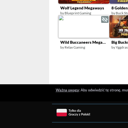
Wolf Legend Megaways
by Blueprint Gaming
by Buck St
Wild Buccaneers Megaways
by Relax Gaming
by Yggdrasi
Ważna uwaga
: Aby odwiedzić tę stronę, mu