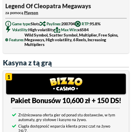
Legend Of Cleopatra Megaways
za pomocą
Playson
Slots
200704
95.8%
Game type:
Paylines:
RTP:
High volatility
x6584
Volatility:
Max Win:
Wild Symbol, Scatter Symbol, Multiplier, Free Spins,
Megaways, High volatility, 6 Reels, Increasing
Features:
Multipliers
Kasyna z tą grą
1
Pakiet Bonusów 10,600 zł + 150 DS!
Zróżnicowana oferta gier od ponad stu dostawców, w tym
automaty, gry stołowe i kasyno na żywo.
Ciągła dostępność wsparcia klienta przez czat na żywo
24/7.