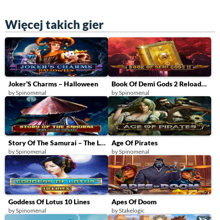
Więcej takich gier
Joker’S Charms – Halloween
Book Of Demi Gods 2 Reloaded
by Spinomenal
by Spinomenal
Story Of The Samurai – The Last Ronin
Age Of Pirates
by Spinomenal
by Spinomenal
Goddess Of Lotus 10 Lines
Apes Of Doom
by Spinomenal
by Stakelogic