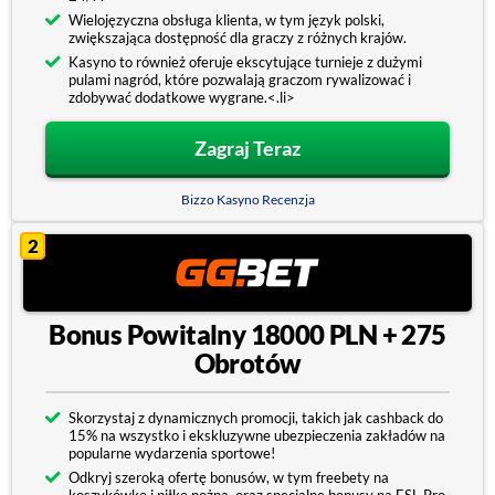
Wielojęzyczna obsługa klienta, w tym język polski,
zwiększająca dostępność dla graczy z różnych krajów.
Kasyno to również oferuje ekscytujące turnieje z dużymi
pulami nagród, które pozwalają graczom rywalizować i
zdobywać dodatkowe wygrane.<.li>
Zagraj Teraz
Bizzo Kasyno Recenzja
2
Bonus Powitalny 18000 PLN + 275
Obrotów
Skorzystaj z dynamicznych promocji, takich jak cashback do
15% na wszystko i ekskluzywne ubezpieczenia zakładów na
popularne wydarzenia sportowe!
Odkryj szeroką ofertę bonusów, w tym freebety na