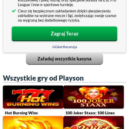
koszykówkę i piłkę nożną, oraz specjalne bonusy na ESL Pro
League i inne e-sportowe turnieje.
Ciesz się bezpiecznym zakładaniem dzięki ubezpieczeniu
zakładów na wybrane mecze i ligi, zwiększając swoje szanse
na wygraną bez dodatkowego ryzyka.
Zagraj Teraz
GGbet Recenzja
Załaduj wszystkie kasyna
Wszystkie gry od Playson
Hot Burning Wins
100 Joker Staxx: 100 Lines