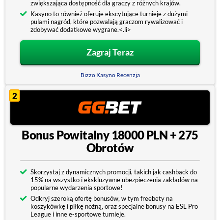
zwiększająca dostępność dla graczy z różnych krajów.
Kasyno to również oferuje ekscytujące turnieje z dużymi
pulami nagród, które pozwalają graczom rywalizować i
zdobywać dodatkowe wygrane.<.li>
Zagraj Teraz
Bizzo Kasyno Recenzja
2
Bonus Powitalny 18000 PLN + 275
Obrotów
Skorzystaj z dynamicznych promocji, takich jak cashback do
15% na wszystko i ekskluzywne ubezpieczenia zakładów na
popularne wydarzenia sportowe!
Odkryj szeroką ofertę bonusów, w tym freebety na
koszykówkę i piłkę nożną, oraz specjalne bonusy na ESL Pro
League i inne e-sportowe turnieje.