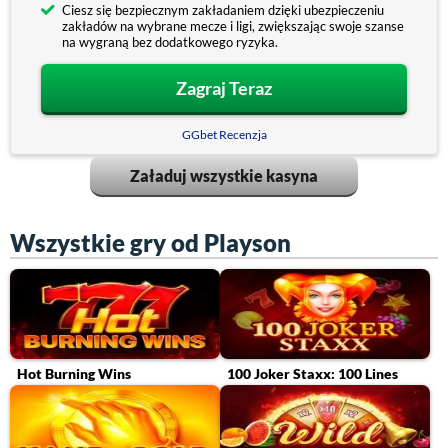
Ciesz się bezpiecznym zakładaniem dzięki ubezpieczeniu
zakładów na wybrane mecze i ligi, zwiększając swoje szanse
na wygraną bez dodatkowego ryzyka.
Zagraj Teraz
GGbet Recenzja
Załaduj wszystkie kasyna
Wszystkie gry od Playson
Hot Burning Wins
100 Joker Staxx: 100 Lines