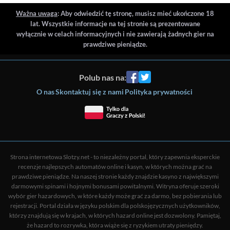
Ważna uwaga
: Aby odwiedzić tę stronę, musisz mieć ukończone 18
lat. Wszystkie informacje na tej stronie są prezentowane
wyłącznie w celach informacyjnych i nie zawierają żadnych gier na
prawdziwe pieniądze.
Polub nas na:
O nas
Skontaktuj się z nami
Polityka prywatności
Strona internetowa Slotzy.net - to niezależny portal, który zapewnia eksperckie
recenzje najlepszych automatów online i kasyn, w których można grać na
prawdziwe pieniądze. Na naszej stronie każdy znajdzie kasyno z największymi
darmowymi spinami i hojnymi bonusami powitalnymi. Witryna oferuje szeroki
wybór gier hazardowych, w które każdy może grać za darmo, bez pobierania lub
rejestracji. Portal działa w języku polskim dla polskojęzycznych użytkowników,
którzy znajdują się w krajach, w których hazard online jest dozwolony. Pamiętaj,
że hazard to rozrywka, która wiąże się z ryzykiem utraty pieniędzy.