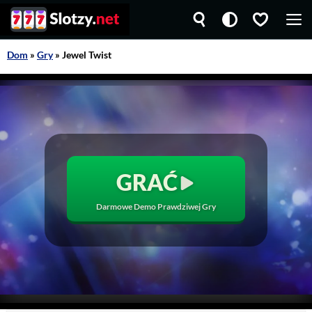
Przejdź
M
do
treści
Dom
»
Gry
»
Jewel Twist
GRAĆ
Darmowe Demo Prawdziwej Gry