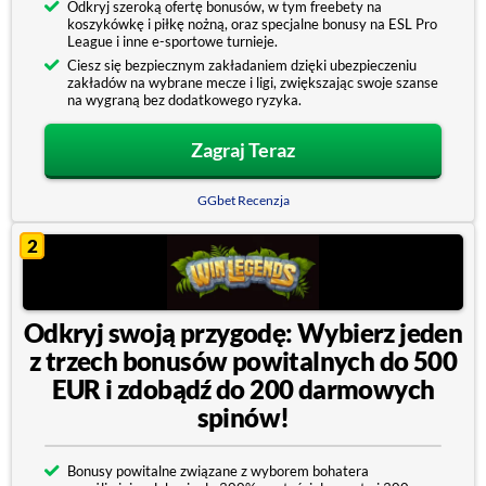
Odkryj szeroką ofertę bonusów, w tym freebety na
koszykówkę i piłkę nożną, oraz specjalne bonusy na ESL Pro
League i inne e-sportowe turnieje.
Ciesz się bezpiecznym zakładaniem dzięki ubezpieczeniu
zakładów na wybrane mecze i ligi, zwiększając swoje szanse
na wygraną bez dodatkowego ryzyka.
Zagraj Teraz
GGbet Recenzja
2
Odkryj swoją przygodę: Wybierz jeden
z trzech bonusów powitalnych do 500
EUR i zdobądź do 200 darmowych
spinów!
Bonusy powitalne związane z wyborem bohatera