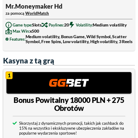
Mr.Moneymaker Hd
za pomocą
WorldMatch
Slots
20
Medium volatility
Game type:
Paylines:
Volatility:
x500
Max Win:
Medium volatility, Bonus Game, Wild Symbol, Scatter
Features:
Symbol, Free Spins, Low volatility, High volatility, 3 Reels
Kasyna z tą grą
1
Bonus Powitalny 18000 PLN + 275
Obrotów
Skorzystaj z dynamicznych promocji, takich jak cashback do
15% na wszystko i ekskluzywne ubezpieczenia zakładów na
popularne wydarzenia sportowe!