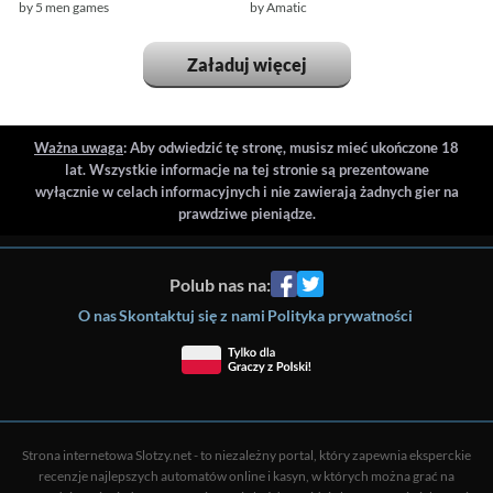
by 5 men games
by Amatic
Załaduj więcej
Ważna uwaga
: Aby odwiedzić tę stronę, musisz mieć ukończone 18
lat. Wszystkie informacje na tej stronie są prezentowane
wyłącznie w celach informacyjnych i nie zawierają żadnych gier na
prawdziwe pieniądze.
Polub nas na:
O nas
Skontaktuj się z nami
Polityka prywatności
Strona internetowa Slotzy.net - to niezależny portal, który zapewnia eksperckie
recenzje najlepszych automatów online i kasyn, w których można grać na