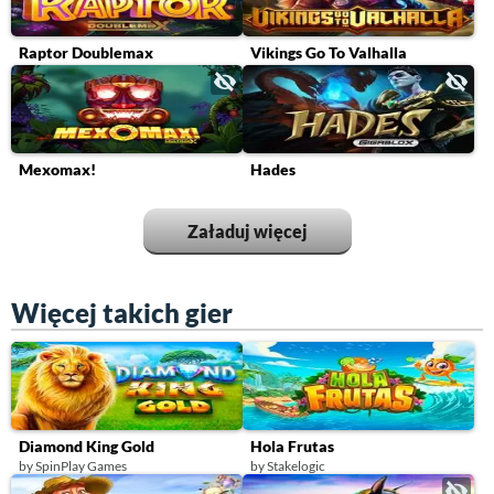
Raptor Doublemax
Vikings Go To Valhalla
Mexomax!
Hades
Załaduj więcej
Więcej takich gier
Diamond King Gold
Hola Frutas
by SpinPlay Games
by Stakelogic