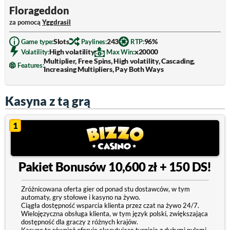
Florageddon
za pomocą
Yggdrasil
Slots
243
96%
Game type:
Paylines:
RTP:
High volatility
x20000
Volatility:
Max Win:
Multiplier, Free Spins, High volatility, Cascading,
Features:
Increasing Multipliers, Pay Both Ways
Kasyna z tą grą
1
Pakiet Bonusów 10,600 zł + 150 DS!
Zróżnicowana oferta gier od ponad stu dostawców, w tym
automaty, gry stołowe i kasyno na żywo.
Ciągła dostępność wsparcia klienta przez czat na żywo 24/7.
Wielojęzyczna obsługa klienta, w tym język polski, zwiększająca
dostępność dla graczy z różnych krajów.