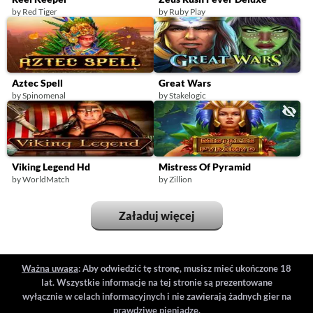
by Red Tiger
by Ruby Play
Aztec Spell
Great Wars
by Spinomenal
by Stakelogic
Viking Legend Hd
Mistress Of Pyramid
by WorldMatch
by Zillion
Załaduj więcej
Ważna uwaga
: Aby odwiedzić tę stronę, musisz mieć ukończone 18
lat. Wszystkie informacje na tej stronie są prezentowane
wyłącznie w celach informacyjnych i nie zawierają żadnych gier na
prawdziwe pieniądze.