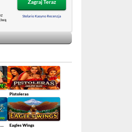
Zagraj Teraz
ez
Stelario Kasyno Recenzja
ciwą
Pistoleras
Thunderstruck Ii Mega Moolah
Eagles Wings