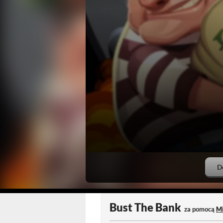
D
Bust The Bank
za pomocą
M