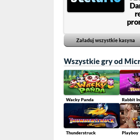
Da
r
pro
Załaduj wszystkie kasyna
Wszystkie gry od Mic
Wacky Panda
Rabbit I
Thunderstruck
Playboy