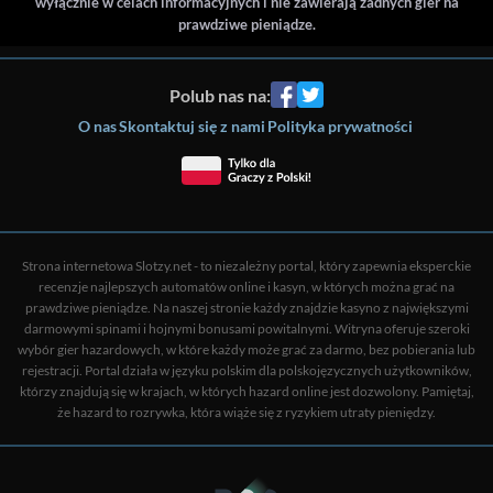
wyłącznie w celach informacyjnych i nie zawierają żadnych gier na
prawdziwe pieniądze.
Polub nas na:
O nas
Skontaktuj się z nami
Polityka prywatności
Strona internetowa Slotzy.net - to niezależny portal, który zapewnia eksperckie
recenzje najlepszych automatów online i kasyn, w których można grać na
prawdziwe pieniądze. Na naszej stronie każdy znajdzie kasyno z największymi
darmowymi spinami i hojnymi bonusami powitalnymi. Witryna oferuje szeroki
wybór gier hazardowych, w które każdy może grać za darmo, bez pobierania lub
rejestracji. Portal działa w języku polskim dla polskojęzycznych użytkowników,
którzy znajdują się w krajach, w których hazard online jest dozwolony. Pamiętaj,
że hazard to rozrywka, która wiąże się z ryzykiem utraty pieniędzy.