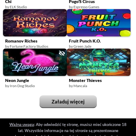
Chi
Pogo’S Circus
by ELK Studio
by Espresso Games
Romanov Riches
Fruit Punch K.O.
by Fortune Factory Studios
by Green Jade
Neon Jungle
Monster Thieves
by Iron Dog Studio
by Mancala
Załaduj więcej
Ważna uwaga
: Aby odwiedzić tę stronę, musisz mieć ukończone 18
lat. Wszystkie informacje na tej stronie są prezentowane