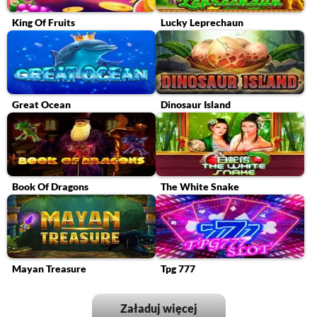
King Of Fruits
Lucky Leprechaun
Great Ocean
Dinosaur Island
Book Of Dragons
The White Snake
Mayan Treasure
Tpg 777
Załaduj więcej