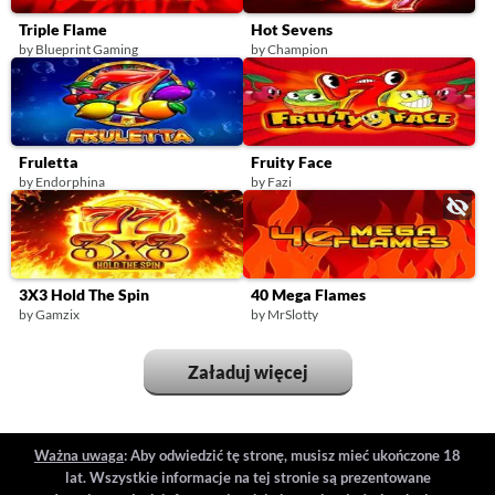
Triple Flame
Hot Sevens
by Blueprint Gaming
by Champion
Fruletta
Fruity Face
by Endorphina
by Fazi
3X3 Hold The Spin
40 Mega Flames
by Gamzix
by MrSlotty
Załaduj więcej
Ważna uwaga
: Aby odwiedzić tę stronę, musisz mieć ukończone 18
lat. Wszystkie informacje na tej stronie są prezentowane