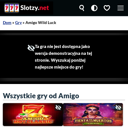
Przejdź
M
do
treści
Dom
»
Gry
»
Amigo Wild Luck
Ta gra nie jest dostępna jako
wersja demonstracyjna na tej
stronie. Wyszukaj poniżej
najlepsze miejsce do gry!
Wszystkie gry od Amigo