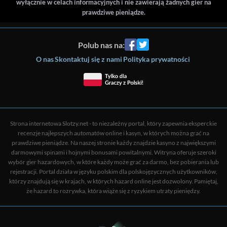
wyłącznie w celach informacyjnych i nie zawierają żadnych gier na
prawdziwe pieniądze.
Polub nas na:
O nas
Skontaktuj się z nami
Polityka prywatności
Strona internetowa Slotzy.net - to niezależny portal, który zapewnia eksperckie
recenzje najlepszych automatów online i kasyn, w których można grać na
prawdziwe pieniądze. Na naszej stronie każdy znajdzie kasyno z największymi
darmowymi spinami i hojnymi bonusami powitalnymi. Witryna oferuje szeroki
wybór gier hazardowych, w które każdy może grać za darmo, bez pobierania lub
rejestracji. Portal działa w języku polskim dla polskojęzycznych użytkowników,
którzy znajdują się w krajach, w których hazard online jest dozwolony. Pamiętaj,
że hazard to rozrywka, która wiąże się z ryzykiem utraty pieniędzy.