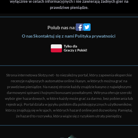
wyłącznie w celach informacyjnych i nie zawierają żadnych gier na
prawdziwe pieniądze.
Polub nas na:
O nas
Skontaktuj się z nami
Polityka prywatności
Strona internetowa Slotzy.net - to niezależny portal, który zapewnia eksperckie
recenzje najlepszych automatów online i kasyn, w których można grać na
prawdziwe pieniądze. Na naszej stronie każdy znajdzie kasyno z największymi
darmowymi spinami i hojnymi bonusami powitalnymi. Witryna oferuje szeroki
wybór gier hazardowych, w które każdy może grać za darmo, bez pobierania lub
rejestracji. Portal działa w języku polskim dla polskojęzycznych użytkowników,
którzy znajdują się w krajach, w których hazard online jest dozwolony. Pamiętaj,
że hazard to rozrywka, która wiąże się z ryzykiem utraty pieniędzy.