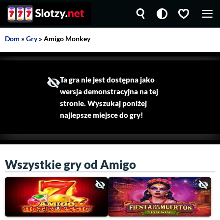
Przejdź
M
do
treści
Dom
»
Gry
»
Amigo Monkey
Ta gra nie jest dostępna jako
wersja demonstracyjna na tej
stronie. Wyszukaj poniżej
najlepsze miejsce do gry!
Wszystkie gry od Amigo