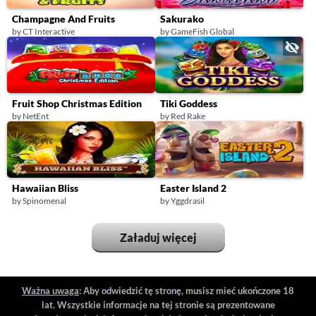
Champagne And Fruits
Sakurako
by CT Interactive
by GameFish Global
Fruit Shop Christmas Edition
Tiki Goddess
by NetEnt
by Red Rake
Hawaiian Bliss
Easter Island 2
by Spinomenal
by Yggdrasil
Załaduj więcej
Ważna uwaga
: Aby odwiedzić tę stronę, musisz mieć ukończone 18
lat. Wszystkie informacje na tej stronie są prezentowane