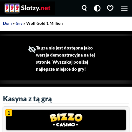
Przejdź
M
do
treści
Dom
»
Gry
»
Wolf Gold 1 Million
Ta gra nie jest dostępna jako
wersja demonstracyjna na tej
stronie. Wyszukaj poniżej
najlepsze miejsce do gry!
Kasyna z tą grą
1