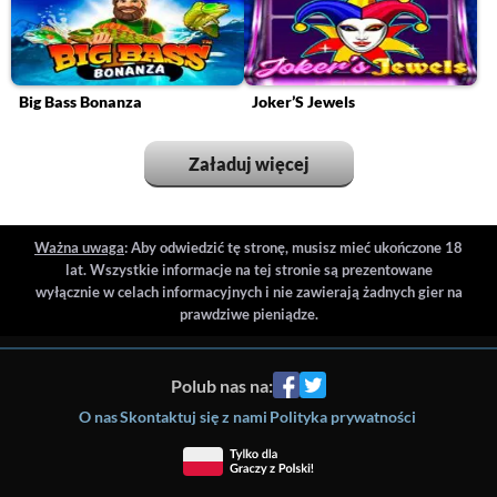
Big Bass Bonanza
Joker’S Jewels
Załaduj więcej
Ważna uwaga
: Aby odwiedzić tę stronę, musisz mieć ukończone 18
lat. Wszystkie informacje na tej stronie są prezentowane
wyłącznie w celach informacyjnych i nie zawierają żadnych gier na
prawdziwe pieniądze.
Polub nas na:
O nas
Skontaktuj się z nami
Polityka prywatności