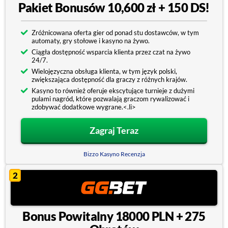
Pakiet Bonusów 10,600 zł + 150 DS!
Zróżnicowana oferta gier od ponad stu dostawców, w tym
automaty, gry stołowe i kasyno na żywo.
Ciągła dostępność wsparcia klienta przez czat na żywo
24/7.
Wielojęzyczna obsługa klienta, w tym język polski,
zwiększająca dostępność dla graczy z różnych krajów.
Kasyno to również oferuje ekscytujące turnieje z dużymi
pulami nagród, które pozwalają graczom rywalizować i
zdobywać dodatkowe wygrane.<.li>
Zagraj Teraz
Bizzo Kasyno Recenzja
2
Bonus Powitalny 18000 PLN + 275