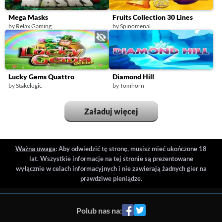
Mega Masks
Fruits Collection 30 Lines
by Relax Gaming
by Spinomenal
Lucky Gems Quattro
Diamond Hill
by Stakelogic
by Tomhorn
Załaduj więcej
Ważna uwaga
: Aby odwiedzić tę stronę, musisz mieć ukończone 18
lat. Wszystkie informacje na tej stronie są prezentowane
wyłącznie w celach informacyjnych i nie zawierają żadnych gier na
prawdziwe pieniądze.
Polub nas na: