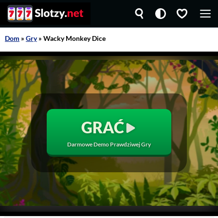
Przejdź
M
do
treści
Dom
»
Gry
»
Wacky Monkey Dice
GRAĆ
Darmowe Demo Prawdziwej Gry