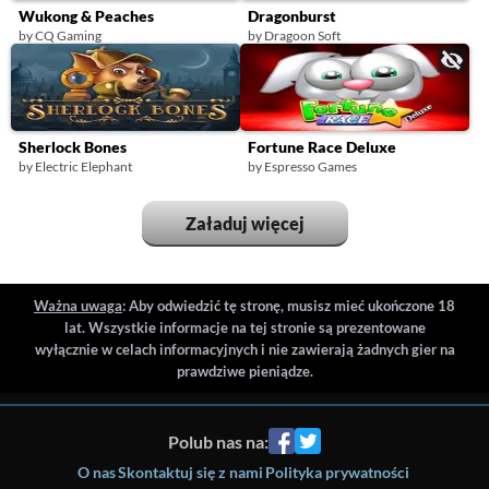
Wukong & Peaches
Dragonburst
by CQ Gaming
by Dragoon Soft
Sherlock Bones
Fortune Race Deluxe
by Electric Elephant
by Espresso Games
Załaduj więcej
Ważna uwaga
: Aby odwiedzić tę stronę, musisz mieć ukończone 18
lat. Wszystkie informacje na tej stronie są prezentowane
wyłącznie w celach informacyjnych i nie zawierają żadnych gier na
prawdziwe pieniądze.
Polub nas na:
O nas
Skontaktuj się z nami
Polityka prywatności