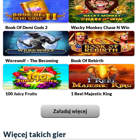
Book Of Demi Gods 2
Wacky Monkey Chase N Win
Werewolf – The Becoming
Book Of Rebirth
100 Juicy Fruits
1 Reel Majestic King
Załaduj więcej
Więcej takich gier