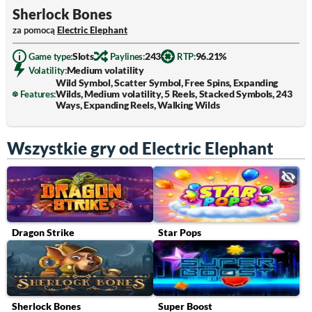
Sherlock Bones
za pomocą
Electric Elephant
Slots
243
96.21%
Game type:
Paylines:
RTP:
Medium volatility
Volatility:
Wild Symbol, Scatter Symbol, Free Spins, Expanding
Wilds, Medium volatility, 5 Reels, Stacked Symbols, 243
Features:
Ways, Expanding Reels, Walking Wilds
Wszystkie gry od Electric Elephant
Dragon Strike
Star Pops
Sherlock Bones
Super Boost