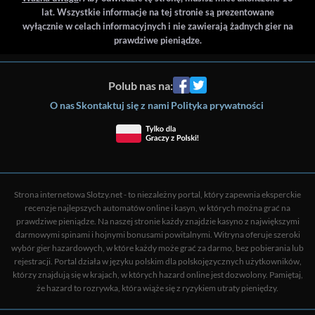
lat. Wszystkie informacje na tej stronie są prezentowane
wyłącznie w celach informacyjnych i nie zawierają żadnych gier na
prawdziwe pieniądze.
Polub nas na:
O nas
Skontaktuj się z nami
Polityka prywatności
Strona internetowa Slotzy.net - to niezależny portal, który zapewnia eksperckie
recenzje najlepszych automatów online i kasyn, w których można grać na
prawdziwe pieniądze. Na naszej stronie każdy znajdzie kasyno z największymi
darmowymi spinami i hojnymi bonusami powitalnymi. Witryna oferuje szeroki
wybór gier hazardowych, w które każdy może grać za darmo, bez pobierania lub
rejestracji. Portal działa w języku polskim dla polskojęzycznych użytkowników,
którzy znajdują się w krajach, w których hazard online jest dozwolony. Pamiętaj,
że hazard to rozrywka, która wiąże się z ryzykiem utraty pieniędzy.