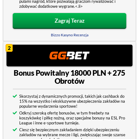
pulami nagród, które pozwalają graczom rywalizować i
zdobywać dodatkowe wygrane.<.li>
Zagraj Teraz
Bizzo Kasyno Recenzja
2
Bonus Powitalny 18000 PLN + 275
Obrotów
Skorzystaj z dynamicznych promocji, takich jak cashback do
15% na wszystko i ekskluzywne ubezpieczenia zakładów na
popularne wydarzenia sportowe!
Odkryj szeroką ofertę bonusów, w tym freebety na
koszykówkę i piłkę nożną, oraz specjalne bonusy na ESL Pro
League i inne e-sportowe turnieje.
Ciesz się bezpiecznym zakładaniem dzięki ubezpieczeniu
zakładów na wybrane mecze i ligi, zwiększając swoje szanse