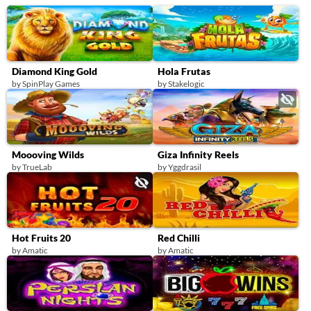
Diamond King Gold
Hola Frutas
by SpinPlay Games
by Stakelogic
Moooving Wilds
Giza Infinity Reels
by TrueLab
by Yggdrasil
Hot Fruits 20
Red Chilli
by Amatic
by Amatic