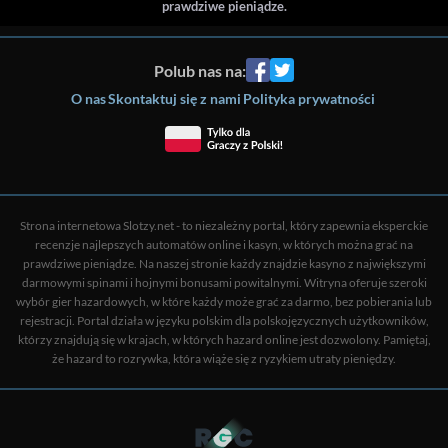
prawdziwe pieniądze.
Polub nas na:
O nas
Skontaktuj się z nami
Polityka prywatności
Strona internetowa Slotzy.net - to niezależny portal, który zapewnia eksperckie
recenzje najlepszych automatów online i kasyn, w których można grać na
prawdziwe pieniądze. Na naszej stronie każdy znajdzie kasyno z największymi
darmowymi spinami i hojnymi bonusami powitalnymi. Witryna oferuje szeroki
wybór gier hazardowych, w które każdy może grać za darmo, bez pobierania lub
rejestracji. Portal działa w języku polskim dla polskojęzycznych użytkowników,
którzy znajdują się w krajach, w których hazard online jest dozwolony. Pamiętaj,
że hazard to rozrywka, która wiąże się z ryzykiem utraty pieniędzy.