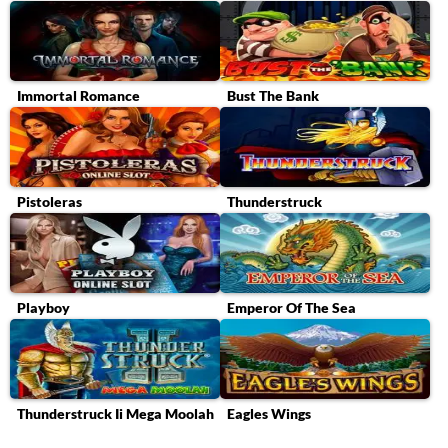
Immortal Romance
Bust The Bank
Pistoleras
Thunderstruck
Playboy
Emperor Of The Sea
Thunderstruck Ii Mega Moolah
Eagles Wings