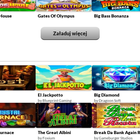
 House
Gates Of Olympus
Big Bass Bonanza
Załaduj więcej
El Jackpotto
Big Diamond
by Blueprint Gaming
by Dragoon Soft
Furnace
The Great Albini
by Foxium
by Gameburger Studios