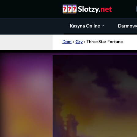
Przejdź
do
treści
Kasyna Online
Darmowe 
Dom
»
Gry
»
Three Star Fortune