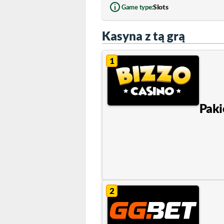
Slots
Game type:
Kasyna z tą grą
1
Paki
2