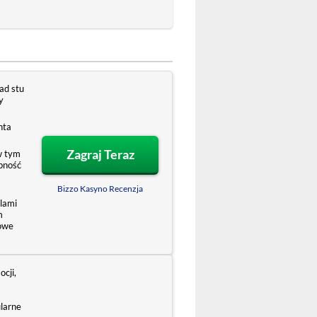
ad stu
y
nta
Zagraj Teraz
w tym
ępność
Bizzo Kasyno Recenzja
ulami
m
owe
cji,
larne