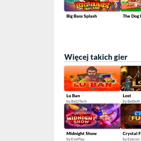
Big Bass Splash
The Dog
Więcej takich gier
Lu Ban
Lost
by Bet2Tech
by BetSoft
Midnight Show
Crystal 
by EvoPlay
by Eyecon