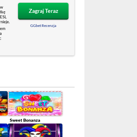
 w
Zagraj Teraz
łkę
 ESL
nieje.
GGbet Recenzja
iem
a
c
Sweet Bonanza