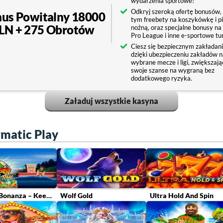
wydarzenia sportowe!
Odkryj szeroką ofertę bonusów,
us Powitalny 18000
tym freebety na koszykówkę i pi
LN + 275 Obrotów
nożną, oraz specjalne bonusy na
Pro League i inne e-sportowe tur
Ciesz się bezpiecznym zakładan
dzięki ubezpieczeniu zakładów n
wybrane mecze i ligi, zwiększają
swoje szanse na wygraną bez
dodatkowego ryzyka.
Załaduj wszystkie kasyna
gmatic Play
Big Bass Bonanza – Keeping It Reel
Wolf Gold
Ultra Hold And Spin