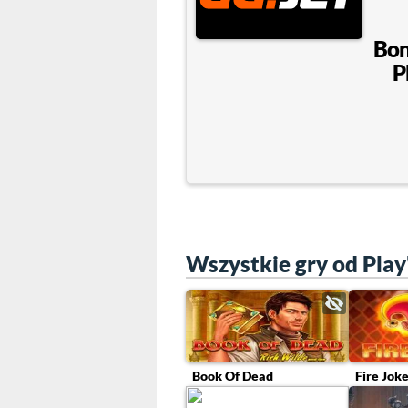
Bon
P
Wszystkie gry od Play
Book Of Dead
Fire Jok