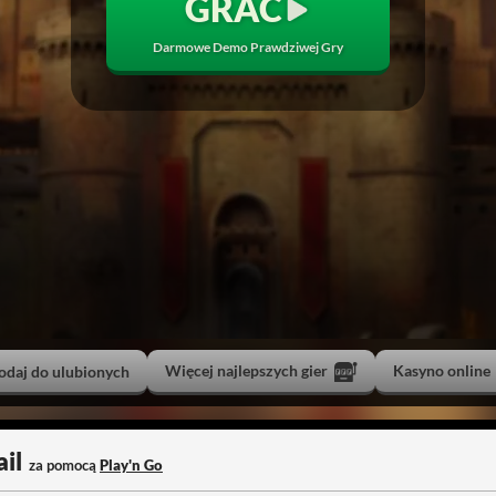
GRAĆ
Darmowe Demo Prawdziwej Gry
Więcej najlepszych gier
Kasyno online
odaj do ulubionych
il
za pomocą
Play'n Go