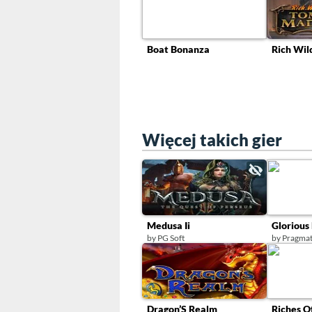
Boat Bonanza
Więcej takich gier
Medusa Ii
Gloriou
by PG Soft
by Pragmat
Dragon’S Realm
Riches O