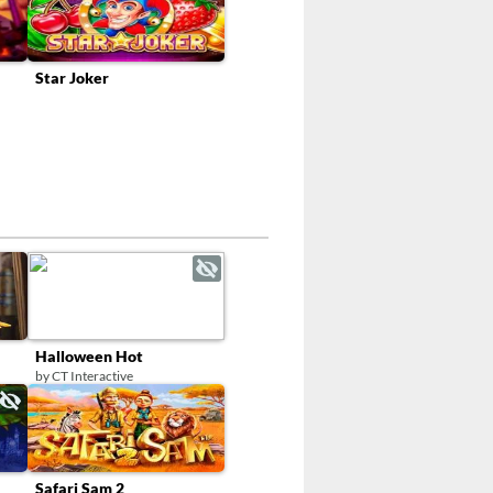
Star Joker
Halloween Hot
by CT Interactive
Safari Sam 2