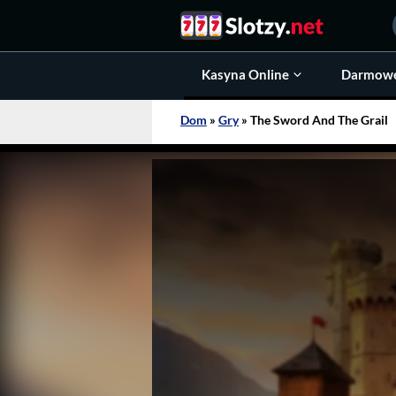
Przejdź
do
treści
Kasyna Online
Darmowe 
Dom
»
Gry
»
The Sword And The Grail