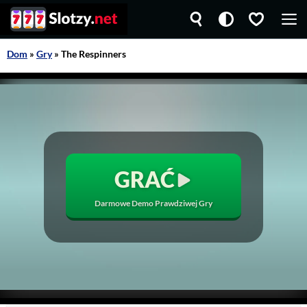
Przejdź
M
do
treści
Dom
»
Gry
»
The Respinners
GRAĆ
Darmowe Demo Prawdziwej Gry