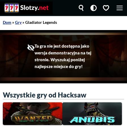
Przejdź
M
do
treści
Dom
»
Gry
»
Gladiator Legends
Ta gra nie jest dostępna jako
wersja demonstracyjna na tej
stronie. Wyszukaj poniżej
najlepsze miejsce do gry!
Wszystkie gry od Hacksaw