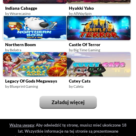
Indiana Cabagge
Hyakki Yako
by Wearecasino
by AllWaySpin
Northern Boom
Castle Of Terror
by Belatra
by Big Time Gaming
Legacy Of Gods Megaways
Cutey Cats
by Blueprint Gaming
by Caleta
Załaduj więcej
Ważna uwaga
: Aby odwiedzić tę stronę, musisz mieć ukończone 18
lat. Wszystkie informacje na tej stronie są prezentowane