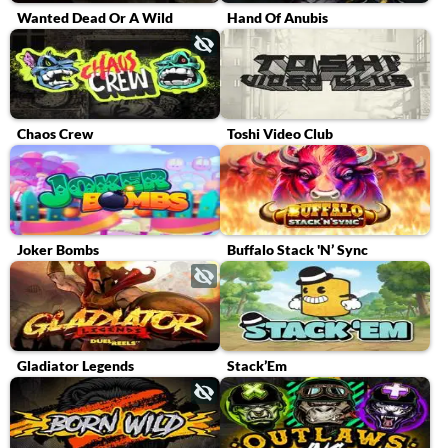
Wanted Dead Or A Wild
Hand Of Anubis
Chaos Crew
Toshi Video Club
Joker Bombs
Buffalo Stack 'N’ Sync
Gladiator Legends
Stack’Em