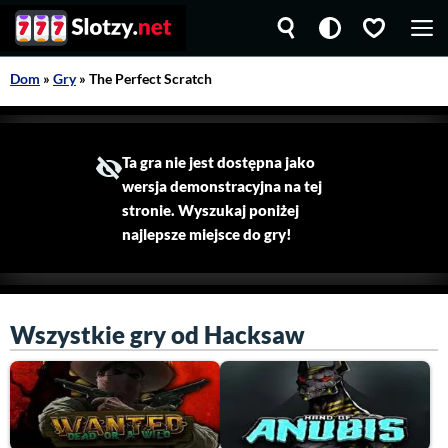
Przejdź
M
do
treści
Dom
»
Gry
»
The Perfect Scratch
Ta gra nie jest dostępna jako
wersja demonstracyjna na tej
stronie. Wyszukaj poniżej
najlepsze miejsce do gry!
Wszystkie gry od Hacksaw