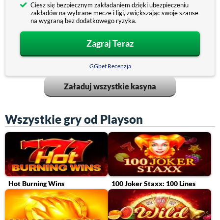
Ciesz się bezpiecznym zakładaniem dzięki ubezpieczeniu
zakładów na wybrane mecze i ligi, zwiększając swoje szanse
na wygraną bez dodatkowego ryzyka.
Zagraj Teraz
GGbet Recenzja
Załaduj wszystkie kasyna
Wszystkie gry od Playson
Hot Burning Wins
100 Joker Staxx: 100 Lines