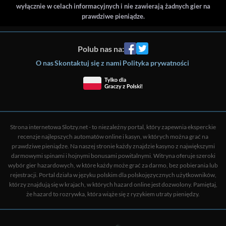
wyłącznie w celach informacyjnych i nie zawierają żadnych gier na
prawdziwe pieniądze.
Polub nas na:
O nas
Skontaktuj się z nami
Polityka prywatności
Strona internetowa Slotzy.net - to niezależny portal, który zapewnia eksperckie
recenzje najlepszych automatów online i kasyn, w których można grać na
prawdziwe pieniądze. Na naszej stronie każdy znajdzie kasyno z największymi
darmowymi spinami i hojnymi bonusami powitalnymi. Witryna oferuje szeroki
wybór gier hazardowych, w które każdy może grać za darmo, bez pobierania lub
rejestracji. Portal działa w języku polskim dla polskojęzycznych użytkowników,
którzy znajdują się w krajach, w których hazard online jest dozwolony. Pamiętaj,
że hazard to rozrywka, która wiąże się z ryzykiem utraty pieniędzy.