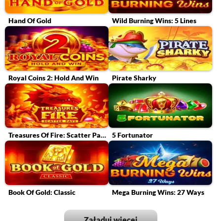
Hand Of Gold
Wild Burning Wins: 5 Lines
Royal Coins 2: Hold And Win
Pirate Sharky
Treasures Of Fire: Scatter Pays
5 Fortunator
Book Of Gold: Classic
Mega Burning Wins: 27 Ways
Załaduj więcej