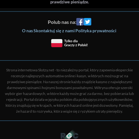
prawdziwe pieniądze.
Polub nas na:
O nas
Skontaktuj się z nami
Polityka prywatności
Strona internetowa Slotzy.net - to niezależny portal, który zapewnia eksperckie
recenzje najlepszych automatów online i kasyn, w których można grać na
prawdziwe pieniądze. Na naszej stronie każdy znajdzie kasyno z największymi
darmowymi spinami i hojnymi bonusami powitalnymi. Witryna oferuje szeroki
wybór gier hazardowych, w które każdy może grać za darmo, bez pobierania lub
rejestracji. Portal działa w języku polskim dla polskojęzycznych użytkowników,
którzy znajdują się w krajach, w których hazard online jest dozwolony. Pamiętaj,
że hazard to rozrywka, która wiąże się z ryzykiem utraty pieniędzy.