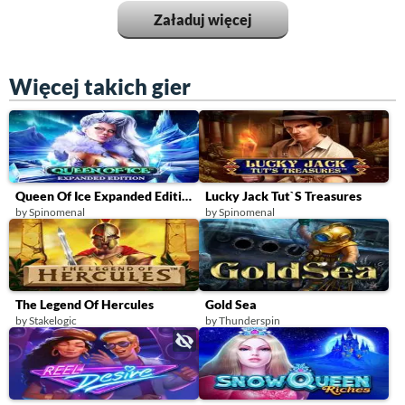
Załaduj więcej
Więcej takich gier
Queen Of Ice Expanded Edition
Lucky Jack Tut`S Treasures
by Spinomenal
by Spinomenal
The Legend Of Hercules
Gold Sea
by Stakelogic
by Thunderspin