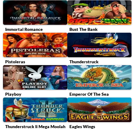
Immortal Romance
Bust The Bank
Pistoleras
Thunderstruck
Playboy
Emperor Of The Sea
Thunderstruck Ii Mega Moolah
Eagles Wings