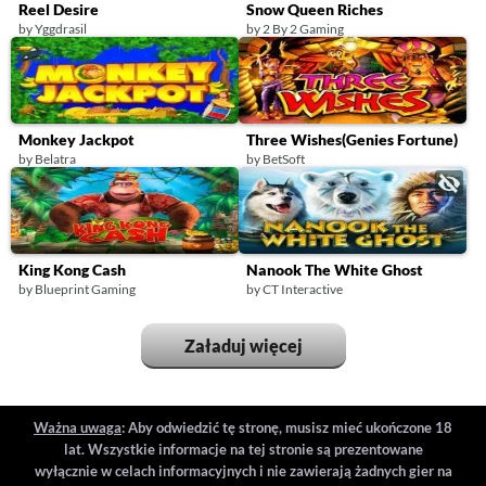
Reel Desire
Snow Queen Riches
by Yggdrasil
by 2 By 2 Gaming
Monkey Jackpot
Three Wishes(Genies Fortune)
by Belatra
by BetSoft
King Kong Cash
Nanook The White Ghost
by Blueprint Gaming
by CT Interactive
Załaduj więcej
Ważna uwaga
: Aby odwiedzić tę stronę, musisz mieć ukończone 18
lat. Wszystkie informacje na tej stronie są prezentowane
wyłącznie w celach informacyjnych i nie zawierają żadnych gier na