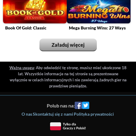
Book Of Gold: Classic
Mega Burning Wins: 27 Ways
Załaduj więcej
Ważna uwaga
: Aby odwiedzić tę stronę, musisz mieć ukończone 18
lat. Wszystkie informacje na tej stronie są prezentowane
wyłącznie w celach informacyjnych i nie zawierają żadnych gier na
prawdziwe pieniądze.
Polub nas na:
O nas
Skontaktuj się z nami
Polityka prywatności