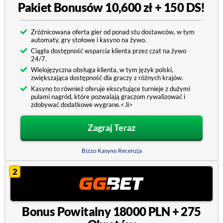
Pakiet Bonusów 10,600 zł + 150 DS!
Zróżnicowana oferta gier od ponad stu dostawców, w tym
automaty, gry stołowe i kasyno na żywo.
Ciągła dostępność wsparcia klienta przez czat na żywo
24/7.
Wielojęzyczna obsługa klienta, w tym język polski,
zwiększająca dostępność dla graczy z różnych krajów.
Kasyno to również oferuje ekscytujące turnieje z dużymi
pulami nagród, które pozwalają graczom rywalizować i
zdobywać dodatkowe wygrane.<.li>
Zagraj Teraz
Bizzo Kasyno Recenzja
2
Bonus Powitalny 18000 PLN + 275