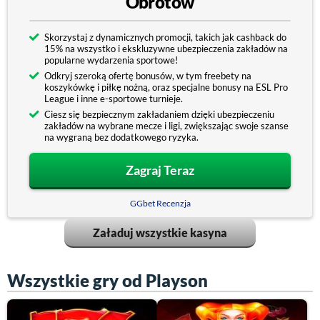
Obrotów
Skorzystaj z dynamicznych promocji, takich jak cashback do
15% na wszystko i ekskluzywne ubezpieczenia zakładów na
popularne wydarzenia sportowe!
Odkryj szeroką ofertę bonusów, w tym freebety na
koszykówkę i piłkę nożną, oraz specjalne bonusy na ESL Pro
League i inne e-sportowe turnieje.
Ciesz się bezpiecznym zakładaniem dzięki ubezpieczeniu
zakładów na wybrane mecze i ligi, zwiększając swoje szanse
na wygraną bez dodatkowego ryzyka.
Zagraj Teraz
GGbet Recenzja
Załaduj wszystkie kasyna
Wszystkie gry od Playson