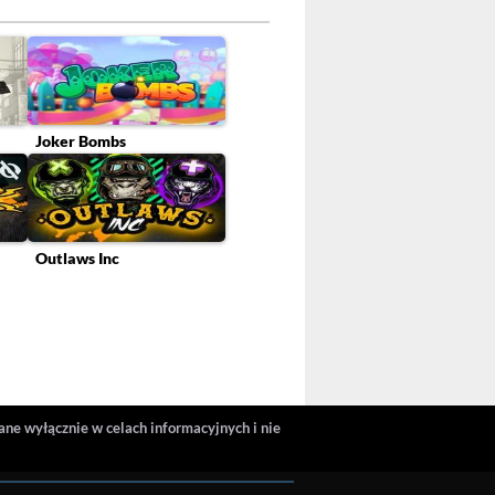
Joker Bombs
Outlaws Inc
ane wyłącznie w celach informacyjnych i nie