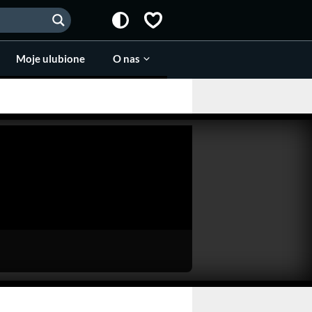
Moje ulubione
O nas