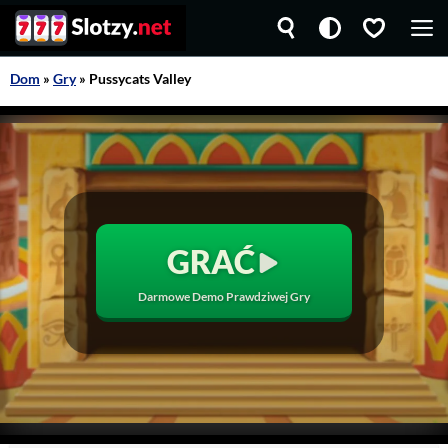
Przejdź
M
do
treści
Dom
»
Gry
»
Pussycats Valley
GRAĆ
Darmowe Demo Prawdziwej Gry