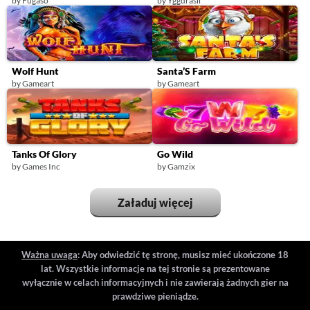
by Fugaso
by Yggdrasil
Wolf Hunt
Santa’S Farm
by Gameart
by Gameart
Tanks Of Glory
Go Wild
by Games Inc
by Gamzix
Załaduj więcej
Ważna uwaga
: Aby odwiedzić tę stronę, musisz mieć ukończone 18
lat. Wszystkie informacje na tej stronie są prezentowane
wyłącznie w celach informacyjnych i nie zawierają żadnych gier na
prawdziwe pieniądze.