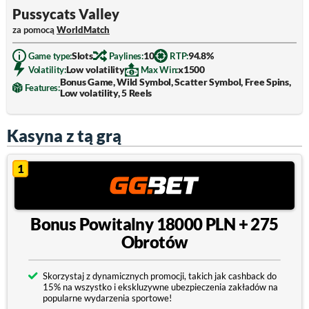
Pussycats Valley
za pomocą
WorldMatch
Slots
10
94.8%
Game type:
Paylines:
RTP:
Low volatility
x1500
Volatility:
Max Win:
Bonus Game, Wild Symbol, Scatter Symbol, Free Spins,
Features:
Low volatility, 5 Reels
Kasyna z tą grą
1
Bonus Powitalny 18000 PLN + 275
Obrotów
Skorzystaj z dynamicznych promocji, takich jak cashback do
15% na wszystko i ekskluzywne ubezpieczenia zakładów na
popularne wydarzenia sportowe!