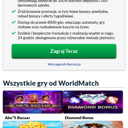
umożliwiają zdobycie do 300% wartości depozytu i 300
darmowych spinów.
Zróżnicowane promocje, w tym hojne bonusy powitalne,
reload bonusy i oferty tygodniowe.
Dostęp do prawie 8000 gier, włączając automaty, gry
stołowe oraz rozbudowane kasyno na żywo.
Szybkie i bezpieczne transakcje z realizacją wypłat w ciągu
24 godzin, obsługiwane przez różnorodne metody płatności.
Zagraj Teraz
WinLegends Recenzja
Wszystkie gry od WorldMatch
Abu”S Bazaar
Diamond Bonus