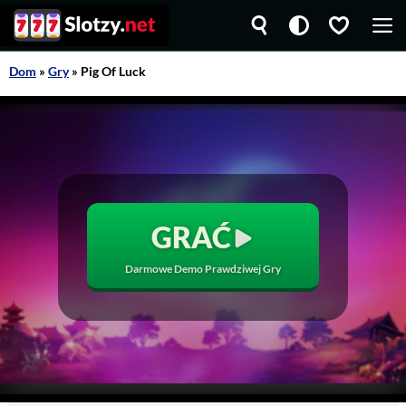
Przejdź
M
do
treści
Dom
»
Gry
»
Pig Of Luck
GRAĆ
Darmowe Demo Prawdziwej Gry