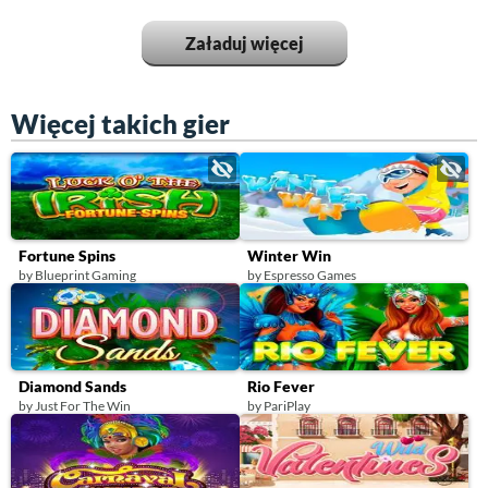
Załaduj więcej
Więcej takich gier
Fortune Spins
Winter Win
by Blueprint Gaming
by Espresso Games
Diamond Sands
Rio Fever
by Just For The Win
by PariPlay