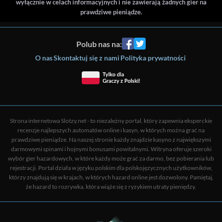
wyłącznie w celach informacyjnych i nie zawierają żadnych gier na
prawdziwe pieniądze.
Polub nas na:
O nas
Skontaktuj się z nami
Polityka prywatności
Strona internetowa Slotzy.net - to niezależny portal, który zapewnia eksperckie
recenzje najlepszych automatów online i kasyn, w których można grać na
prawdziwe pieniądze. Na naszej stronie każdy znajdzie kasyno z największymi
darmowymi spinami i hojnymi bonusami powitalnymi. Witryna oferuje szeroki
wybór gier hazardowych, w które każdy może grać za darmo, bez pobierania lub
rejestracji. Portal działa w języku polskim dla polskojęzycznych użytkowników,
którzy znajdują się w krajach, w których hazard online jest dozwolony. Pamiętaj,
że hazard to rozrywka, która wiąże się z ryzykiem utraty pieniędzy.