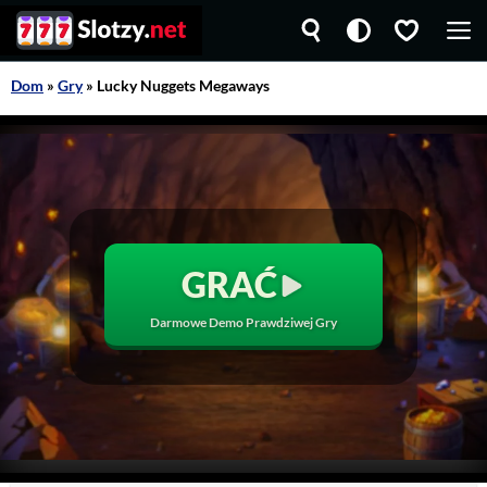
Przejdź
M
do
treści
Dom
»
Gry
»
Lucky Nuggets Megaways
GRAĆ
Darmowe Demo Prawdziwej Gry