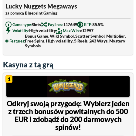
Lucky Nuggets Megaways
za pomocą
Blueprint Gaming
Slots
117649
85.5%
Game type:
Paylines:
RTP:
High volatility
x12957
Volatility:
Max Win:
Bonus Game, Wild Symbol, Scatter Symbol, Multiplier,
Free Spins, High volatility, 5 Reels, 243 Ways, Mystery
Features:
Symbols
Kasyna z tą grą
1
Odkryj swoją przygodę: Wybierz jeden
z trzech bonusów powitalnych do 500
EUR i zdobądź do 200 darmowych
spinów!