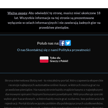
Ważna uwaga
: Aby odwiedzić tę stronę, musisz mieć ukończone 18
lat. Wszystkie informacje na tej stronie są prezentowane
wyłącznie w celach informacyjnych i nie zawierają żadnych gier na
prawdziwe pieniądze.
Polub nas na:
O nas
Skontaktuj się z nami
Polityka prywatności
Strona internetowa Slotzy.net - to niezależny portal, który zapewnia eksperckie
recenzje najlepszych automatów online i kasyn, w których można grać na
prawdziwe pieniądze. Na naszej stronie każdy znajdzie kasyno z największymi
darmowymi spinami i hojnymi bonusami powitalnymi. Witryna oferuje szeroki
wybór gier hazardowych, w które każdy może grać za darmo, bez pobierania lub
rejestracji. Portal działa w języku polskim dla polskojęzycznych użytkowników,
którzy znajdują się w krajach, w których hazard online jest dozwolony. Pamiętaj,