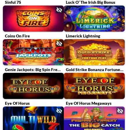
Sinful 7S
Luck O’ The Irish Big Bonus
Coins On Fire
Limerick Lightning
Genie Jackpots: Big Spin Frenzy
Gold Strike Bonanza Fortune Play
Eye Of Horus
Eye Of Horus Megaways