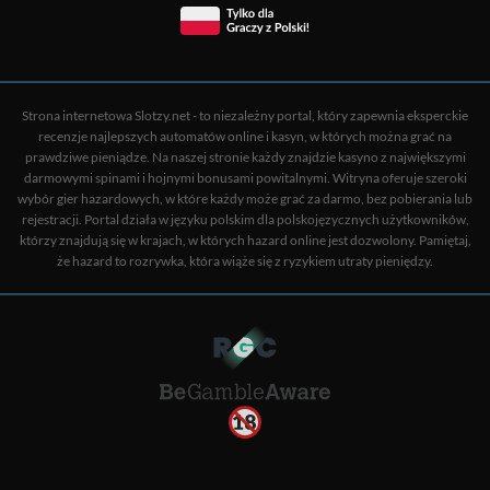
Strona internetowa Slotzy.net - to niezależny portal, który zapewnia eksperckie
recenzje najlepszych automatów online i kasyn, w których można grać na
prawdziwe pieniądze. Na naszej stronie każdy znajdzie kasyno z największymi
darmowymi spinami i hojnymi bonusami powitalnymi. Witryna oferuje szeroki
wybór gier hazardowych, w które każdy może grać za darmo, bez pobierania lub
rejestracji. Portal działa w języku polskim dla polskojęzycznych użytkowników,
którzy znajdują się w krajach, w których hazard online jest dozwolony. Pamiętaj,
że hazard to rozrywka, która wiąże się z ryzykiem utraty pieniędzy.