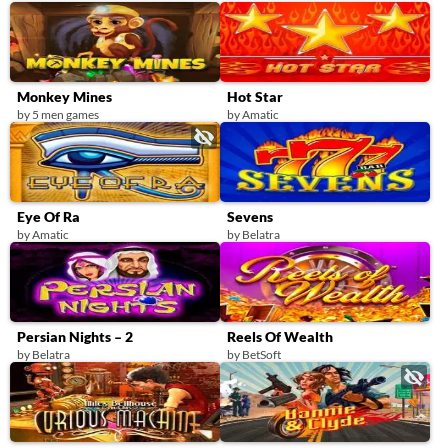
Monkey Mines
Hot Star
by 5 men games
by Amatic
Eye Of Ra
Sevens
by Amatic
by Belatra
Persian Nights – 2
Reels Of Wealth
by Belatra
by BetSoft