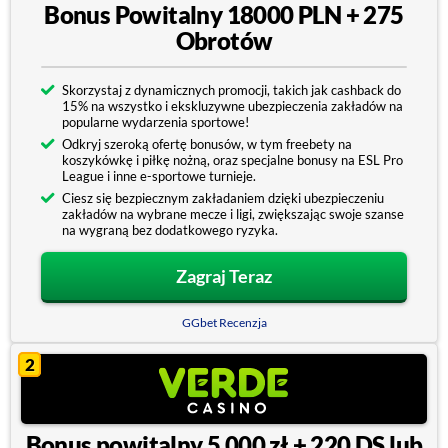
Bonus Powitalny 18000 PLN + 275
Obrotów
Skorzystaj z dynamicznych promocji, takich jak cashback do
15% na wszystko i ekskluzywne ubezpieczenia zakładów na
popularne wydarzenia sportowe!
Odkryj szeroką ofertę bonusów, w tym freebety na
koszykówkę i piłkę nożną, oraz specjalne bonusy na ESL Pro
League i inne e-sportowe turnieje.
Ciesz się bezpiecznym zakładaniem dzięki ubezpieczeniu
zakładów na wybrane mecze i ligi, zwiększając swoje szanse
na wygraną bez dodatkowego ryzyka.
Zagraj Teraz
GGbet Recenzja
2
Bonus powitalny 5 000 zł + 220 DS lub