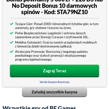
No Deposit Bonus 10 darmowych
spinów - Kod: STA79NZ10
Tysiące Gier: Ponad 2000 różnorodnych tytułów gier, w tym
automaty, gry stołowe i kasyno na żywo.
Pełne Bezpieczeństwo: Legalność i ochrona danych
zapewnione przez licencję Curacao i szyfrowanie SSL.
Mobilna Gotowość: Graj na swoich urządzeniach mobilnych
z łatwością dzięki dostosowanej aplikacji.
Atrakcyjne Promocje: Skorzystaj z bogatego pakietu
powitalnego oraz stałych promocji i ekskluzywnego
programu lojalnościowego.
Zagraj Teraz
Verde Kasyno Recenzja
Załaduj wszystkie kasyna
Wszystkie gry od BF Games