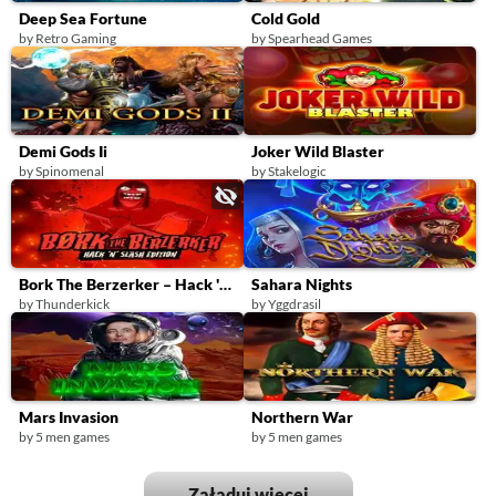
Deep Sea Fortune
Cold Gold
by Retro Gaming
by Spearhead Games
Demi Gods Ii
Joker Wild Blaster
by Spinomenal
by Stakelogic
Bork The Berzerker – Hack 'N’ Slash Edition
Sahara Nights
by Thunderkick
by Yggdrasil
Mars Invasion
Northern War
by 5 men games
by 5 men games
Załaduj więcej