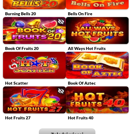
Burning Bells 20
Bells On Fire
Book Of Fruits 20
All Ways Hot Fruits
Hot Scatter
Book Of Aztec
Hot Fruits 27
Hot Fruits 40