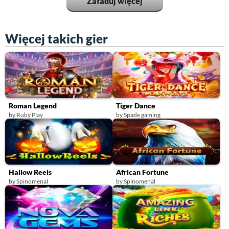
Załaduj więcej
Więcej takich gier
Roman Legend
Tiger Dance
by Ruby Play
by Spade gaming
Hallow Reels
African Fortune
by Spinomenal
by Spinomenal