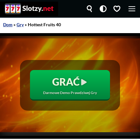
Przejdź
M
do
treści
Dom
»
Gry
»
Hottest Fruits 40
GRAĆ
Darmowe Demo Prawdziwej Gry