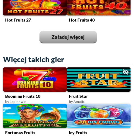
Hot Fruits 27
Hot Fruits 40
Załaduj więcej
Więcej takich gier
Booming Fruits 10
Fruit Star
by 1spin4win
by Amatic
Fortunas Fruits
Icy Fruits