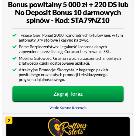
Bonus powitalny 5 000 zł + 220 DS lub
No Deposit Bonus 10 darmowych
spinów - Kod: STA79NZ10
Tysiące Gier: Ponad 2000 różnorodnych tytułów gier, w tym
automaty, gry stołowe i kasyno na żywo.
Pełne Bezpieczeństwo: Legalność i ochrona danych
zapewnione przez licencję Curacao i szyfrowanie SSL.
Mobilna Gotowość: Graj na swoich urządzeniach mobilnych
z łatwością dzięki dostosowanej aplikacji.
Atrakcyjne Promocje: Skorzystaj z bogatego pakietu
powitalnego oraz stałych promocji i ekskluzywnego
programu lojalnościowego.
Zagraj Teraz
Verde Kasyno Recenzja
2