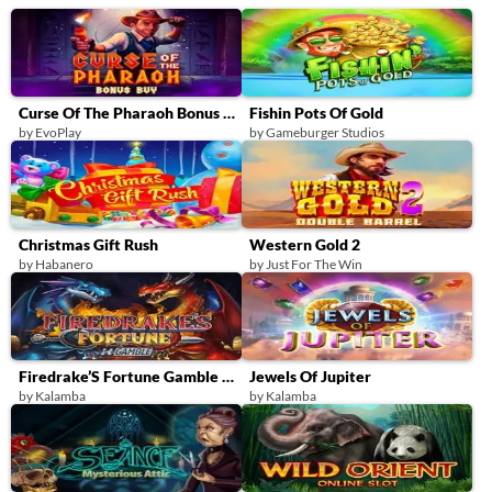
Curse Of The Pharaoh Bonus Buy
Fishin Pots Of Gold
by EvoPlay
by Gameburger Studios
Christmas Gift Rush
Western Gold 2
by Habanero
by Just For The Win
Firedrake’S Fortune Gamble Feature
Jewels Of Jupiter
by Kalamba
by Kalamba