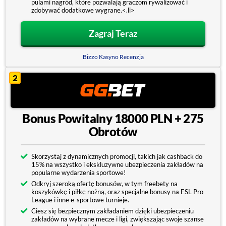
pulami nagród, które pozwalają graczom rywalizować i
zdobywać dodatkowe wygrane.<.li>
Zagraj Teraz
Bizzo Kasyno Recenzja
2
Bonus Powitalny 18000 PLN + 275
Obrotów
Skorzystaj z dynamicznych promocji, takich jak cashback do
15% na wszystko i ekskluzywne ubezpieczenia zakładów na
popularne wydarzenia sportowe!
Odkryj szeroką ofertę bonusów, w tym freebety na
koszykówkę i piłkę nożną, oraz specjalne bonusy na ESL Pro
League i inne e-sportowe turnieje.
Ciesz się bezpiecznym zakładaniem dzięki ubezpieczeniu
zakładów na wybrane mecze i ligi, zwiększając swoje szanse