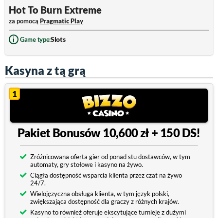
Hot To Burn Extreme
za pomocą
Pragmatic Play
Slots
Game type:
Kasyna z tą grą
1
Pakiet Bonusów 10,600 zł + 150 DS!
Zróżnicowana oferta gier od ponad stu dostawców, w tym
automaty, gry stołowe i kasyno na żywo.
Ciągła dostępność wsparcia klienta przez czat na żywo
24/7.
Wielojęzyczna obsługa klienta, w tym język polski,
zwiększająca dostępność dla graczy z różnych krajów.
Kasyno to również oferuje ekscytujące turnieje z dużymi