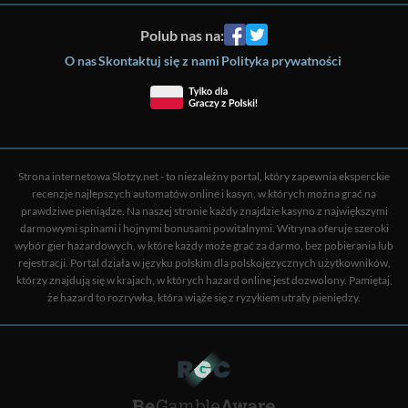
Polub nas na:
O nas
Skontaktuj się z nami
Polityka prywatności
Strona internetowa Slotzy.net - to niezależny portal, który zapewnia eksperckie
recenzje najlepszych automatów online i kasyn, w których można grać na
prawdziwe pieniądze. Na naszej stronie każdy znajdzie kasyno z największymi
darmowymi spinami i hojnymi bonusami powitalnymi. Witryna oferuje szeroki
wybór gier hazardowych, w które każdy może grać za darmo, bez pobierania lub
rejestracji. Portal działa w języku polskim dla polskojęzycznych użytkowników,
którzy znajdują się w krajach, w których hazard online jest dozwolony. Pamiętaj,
że hazard to rozrywka, która wiąże się z ryzykiem utraty pieniędzy.