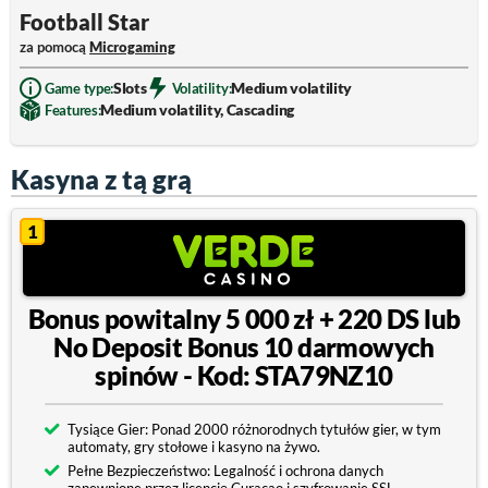
Football Star
za pomocą
Microgaming
Slots
Medium volatility
Game type:
Volatility:
Medium volatility, Cascading
Features:
Kasyna z tą grą
1
Bonus powitalny 5 000 zł + 220 DS lub
No Deposit Bonus 10 darmowych
spinów - Kod: STA79NZ10
Tysiące Gier: Ponad 2000 różnorodnych tytułów gier, w tym
automaty, gry stołowe i kasyno na żywo.
Pełne Bezpieczeństwo: Legalność i ochrona danych