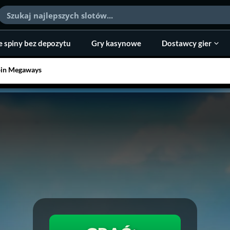
spiny bez depozytu
Gry kasynowe
Dostawcy gier
pin Megaways