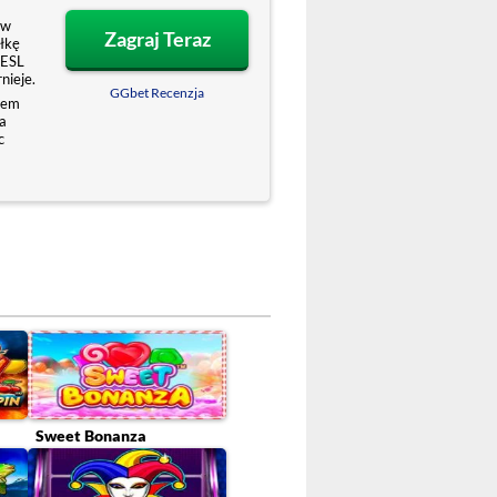
 w
Zagraj Teraz
łkę
 ESL
nieje.
GGbet Recenzja
iem
a
c
Sweet Bonanza