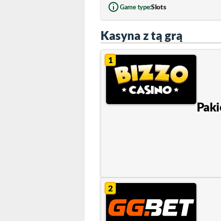
Slots
Game type:
Kasyna z tą grą
1
Paki
2