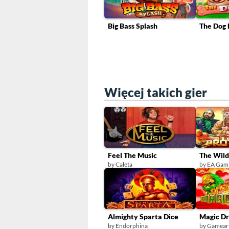
Big Bass Splash
The Dog
Więcej takich gier
Feel The Music
The Wild
by Caleta
by EA Gam
Almighty Sparta Dice
Magic D
by Endorphina
by Gamear