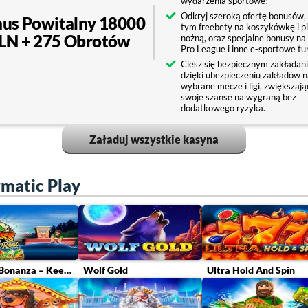
wydarzenia sportowe!
Odkryj szeroką ofertę bonusów,
us Powitalny 18000
tym freebety na koszykówkę i pi
LN + 275 Obrotów
nożną, oraz specjalne bonusy na
Pro League i inne e-sportowe tur
Ciesz się bezpiecznym zakładan
dzięki ubezpieczeniu zakładów n
wybrane mecze i ligi, zwiększają
swoje szanse na wygraną bez
dodatkowego ryzyka.
Załaduj wszystkie kasyna
gmatic Play
Big Bass Bonanza – Keeping It Reel
Wolf Gold
Ultra Hold And Spin