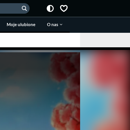
Moje ulubione
O nas