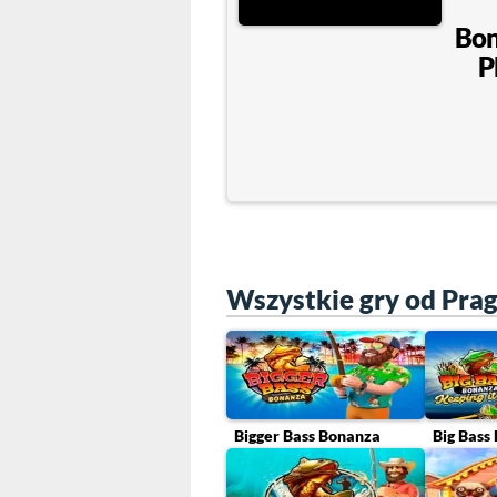
Bon
P
Wszystkie gry od Pra
Bigger Bass Bonanza