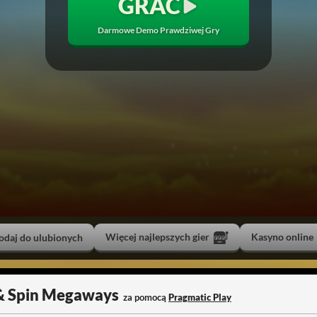
GRAĆ
Darmowe Demo Prawdziwej Gry
Więcej najlepszych gier
Kasyno online
odaj do ulubionych
 & Spin Megaways
za pomocą
Pragmatic Play