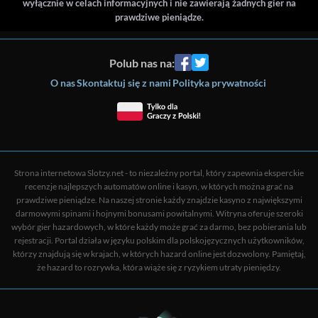
wyłącznie w celach informacyjnych i nie zawierają żadnych gier na
prawdziwe pieniądze.
Polub nas na:
O nas
Skontaktuj się z nami
Polityka prywatności
Strona internetowa Slotzy.net - to niezależny portal, który zapewnia eksperckie
recenzje najlepszych automatów online i kasyn, w których można grać na
prawdziwe pieniądze. Na naszej stronie każdy znajdzie kasyno z największymi
darmowymi spinami i hojnymi bonusami powitalnymi. Witryna oferuje szeroki
wybór gier hazardowych, w które każdy może grać za darmo, bez pobierania lub
rejestracji. Portal działa w języku polskim dla polskojęzycznych użytkowników,
którzy znajdują się w krajach, w których hazard online jest dozwolony. Pamiętaj,
że hazard to rozrywka, która wiąże się z ryzykiem utraty pieniędzy.