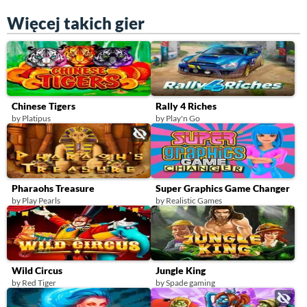
Więcej takich gier
Chinese Tigers
Rally 4 Riches
by Platipus
by Play'n Go
Pharaohs Treasure
Super Graphics Game Changer
by Play Pearls
by Realistic Games
Wild Circus
Jungle King
by Red Tiger
by Spade gaming