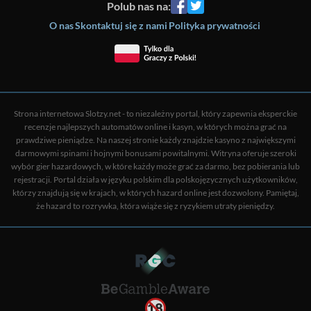
Polub nas na:
O nas
Skontaktuj się z nami
Polityka prywatności
Strona internetowa Slotzy.net - to niezależny portal, który zapewnia eksperckie
recenzje najlepszych automatów online i kasyn, w których można grać na
prawdziwe pieniądze. Na naszej stronie każdy znajdzie kasyno z największymi
darmowymi spinami i hojnymi bonusami powitalnymi. Witryna oferuje szeroki
wybór gier hazardowych, w które każdy może grać za darmo, bez pobierania lub
rejestracji. Portal działa w języku polskim dla polskojęzycznych użytkowników,
którzy znajdują się w krajach, w których hazard online jest dozwolony. Pamiętaj,
że hazard to rozrywka, która wiąże się z ryzykiem utraty pieniędzy.