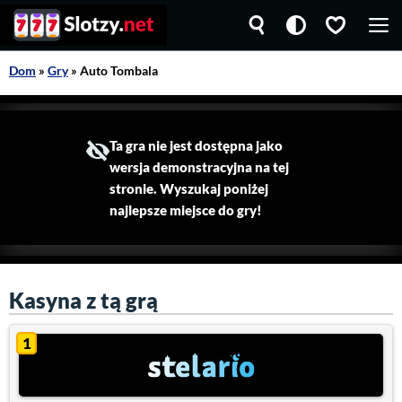
Przejdź
M
do
treści
Dom
»
Gry
»
Auto Tombala
Ta gra nie jest dostępna jako
wersja demonstracyjna na tej
stronie. Wyszukaj poniżej
najlepsze miejsce do gry!
Kasyna z tą grą
1