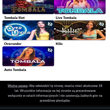
Tombala Slot
Live Tombala
Overunder
Kilic
Auto Tombala
Ważna uwaga
: Aby odwiedzić tę stronę, musisz mieć ukończone 18
lat. Wszystkie informacje na tej stronie są prezentowane
wyłącznie w celach informacyjnych i nie zawierają żadnych gier na
prawdziwe pieniądze.