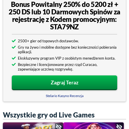
Bonus Powitalny 250% do 5200 zł +
250 DS lub 10 Darmowych Spinów za
rejestrację z Kodem promocyjnym:
STA79NZ
2500+ gier od topowych dostawców.
Gry na żywo i mobilne dostępne bez konieczności pobierania
aplikacji.
Ekskluzywny program VIP z osobistym menedżerem konta.
Bezpieczne i licencjonowane przez rząd Curacao,
zapewniające uczciwą rozgrywkę.
Zagraj Teraz
Stelario Kasyno Recenzja
Wszystkie gry od Live Games