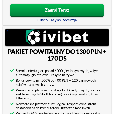
Zagraj Teraz
Cusco Kasyno Recenzja
2
PAKIET POWITALNY DO 1300 PLN +
170 DS
Szeroka oferta gier: ponad 6000 gier kasynowych, w tym
automaty, gry stołowe i kasyno na żywo.
Bonus powitalny: 100% do 400 PLN + 120 darmowych
spinów dla nowych graczy.
Wiele metod płatności: obsługa kart kredytowych, portfeli
elektronicznych (Skrill, Neteller) oraz kryptowalut (Bitcoin,
Ethereum).
Nowoczesna platforma: intuicyjna i responsywna strona
dostosowana do komputerów i urządzeń mobilnych.
Wsparcie 24/7: profesjonalna obsługa klienta przez czat na