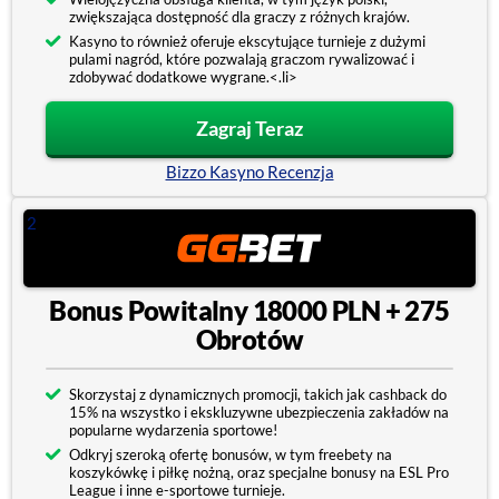
zwiększająca dostępność dla graczy z różnych krajów.
Kasyno to również oferuje ekscytujące turnieje z dużymi
pulami nagród, które pozwalają graczom rywalizować i
zdobywać dodatkowe wygrane.<.li>
Zagraj Teraz
Bizzo Kasyno Recenzja
2
Bonus Powitalny 18000 PLN + 275
Obrotów
Skorzystaj z dynamicznych promocji, takich jak cashback do
15% na wszystko i ekskluzywne ubezpieczenia zakładów na
popularne wydarzenia sportowe!
Odkryj szeroką ofertę bonusów, w tym freebety na
koszykówkę i piłkę nożną, oraz specjalne bonusy na ESL Pro
League i inne e-sportowe turnieje.