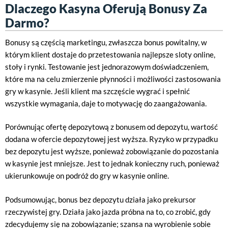
Dlaczego Kasyna Oferują Bonusy Za
Darmo?
Bonusy są częścią marketingu, zwłaszcza bonus powitalny, w
którym klient dostaje do przetestowania najlepsze sloty online,
stoły i rynki. Testowanie jest jednorazowym doświadczeniem,
które ma na celu zmierzenie płynności i możliwości zastosowania
gry w kasynie. Jeśli klient ma szczęście wygrać i spełnić
wszystkie wymagania, daje to motywację do zaangażowania.
Porównując ofertę depozytową z bonusem od depozytu, wartość
dodana w ofercie depozytowej jest wyższa. Ryzyko w przypadku
bez depozytu jest wyższe, ponieważ zobowiązanie do pozostania
w kasynie jest mniejsze. Jest to jednak konieczny ruch, ponieważ
ukierunkowuje on podróż do gry w kasynie online.
Podsumowując, bonus bez depozytu działa jako prekursor
rzeczywistej gry. Działa jako jazda próbna na to, co zrobić, gdy
zdecydujemy się na zobowiązanie; szansa na wyrobienie sobie