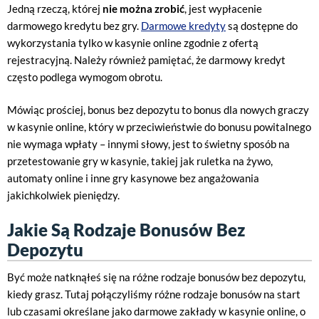
Jedną rzeczą, której
nie można zrobić
, jest wypłacenie
darmowego kredytu bez gry.
Darmowe kredyty
są dostępne do
wykorzystania tylko w kasynie online zgodnie z ofertą
rejestracyjną. Należy również pamiętać, że darmowy kredyt
często podlega wymogom obrotu.
Mówiąc prościej, bonus bez depozytu to bonus dla nowych graczy
w kasynie online, który w przeciwieństwie do bonusu powitalnego
nie wymaga wpłaty – innymi słowy, jest to świetny sposób na
przetestowanie gry w kasynie, takiej jak ruletka na żywo,
automaty online i inne gry kasynowe bez angażowania
jakichkolwiek pieniędzy.
Jakie Są Rodzaje Bonusów Bez
Depozytu
Być może natknąłeś się na różne rodzaje bonusów bez depozytu,
kiedy grasz. Tutaj połączyliśmy różne rodzaje bonusów na start
lub czasami określane jako darmowe zakłady w kasynie online, o