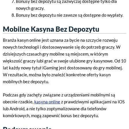
Bonusy bez depozytu są zazwyczaj dostępne tylko dla
nowych graczy.
Bonusy bez depozytu nie zawsze są dostępne do wypłaty.
Mobilne Kasyna Bez Depozytu
Branża kasyn online jest uznana za bycie na szczycie rozwoju
nowych technologii i dostosowywanie się do potrzeb graczy. W
dzisiejszych czasach gry mobilne są miejscem, w którym
większość graczy lubi grać w swoje ulubione gry kasynowe. Od 10
lat każdy nowy tytuł iGaming jest dostosowany do gry mobilnej.
W rezultacie, można było znaleźć konkretne oferty kasyn
mobilnych bez depozytu.
Podczas gdy zachęty związane z urządzeniami mobilnymi są
obecnie rzadkie,
kasyna online
z prawdziwymi aplikacjami na iOS
lub Android, a nie tylko zoptymalizowane dla telefonów
komórkowych, mogą zapewnić bonus bez depozytu.