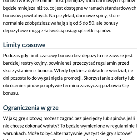
bonusu w kasynie online. Ilość pieniędzy i/lub darmowych spinów
będzie mniejsza niż to, co jest dostępne w ramach standardowych
bonusów powitalnych. Na przykład, darmowe spiny, które
normalnie zdobędziesz wahają się od 5 do 50, ale bonusy
depozytowe mogą z łatwością osiągnąć setki spinów.
Limity czasowe
Podczas gdy limit czasowy bonusu bez depozytu nie zawsze jest
bardziej restrykcyjny, powinieneś przeczytać regulamin przed
skorzystaniem z bonusu. Wtedy będziesz dokładnie wiedział, ile
dni pozostało do wygaśnięcia promocji. Skorzystanie z oferty lub
obrócenie spinów po upływie terminu zazwyczaj pozbawia Cię
bonusu.
Ograniczenia w grze
W jaką grę slotową możesz zagrać bez pieniędzy lub spinów, jeśli
nie chcesz dokonać wpłaty? To będzie wymienione w regulaminie i
warunkach. Może to być alternatywnie „wszystkie gry slotowe”