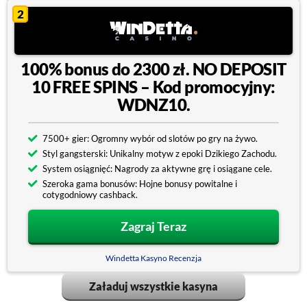
2
100% bonus do 2300 zł. NO DEPOSIT
10 FREE SPINS – Kod promocyjny:
WDNZ10.
7500+ gier: Ogromny wybór od slotów po gry na żywo.
Styl gangsterski: Unikalny motyw z epoki Dzikiego Zachodu.
System osiągnięć: Nagrody za aktywne grę i osiągane cele.
Szeroka gama bonusów: Hojne bonusy powitalne i
cotygodniowy cashback.
Zagraj Teraz
Windetta Kasyno Recenzja
Załaduj wszystkie kasyna