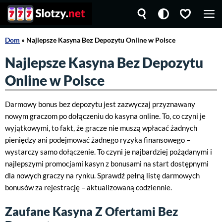
Przejdź
M
do
treści
Dom
»
Najlepsze Kasyna Bez Depozytu Online w Polsce
Najlepsze Kasyna Bez Depozytu
Online w Polsce
Darmowy bonus bez depozytu jest zazwyczaj przyznawany
nowym graczom po dołączeniu do kasyna online. To, co czyni je
wyjątkowymi, to fakt, że gracze nie muszą wpłacać żadnych
pieniędzy ani podejmować żadnego ryzyka finansowego –
wystarczy samo dołączenie. To czyni je najbardziej pożądanymi i
najlepszymi promocjami kasyn z bonusami na start dostępnymi
dla nowych graczy na rynku. Sprawdź pełną listę darmowych
bonusów za rejestrację – aktualizowaną codziennie.
Zaufane Kasyna Z Ofertami Bez