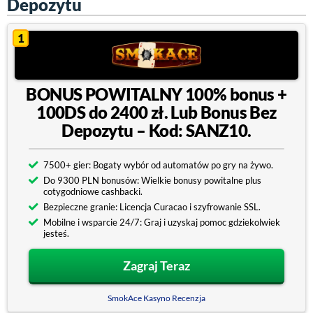
Depozytu
1
BONUS POWITALNY 100% bonus +
100DS do 2400 zł. Lub Bonus Bez
Depozytu – Kod: SANZ10.
7500+ gier: Bogaty wybór od automatów po gry na żywo.
Do 9300 PLN bonusów: Wielkie bonusy powitalne plus
cotygodniowe cashbacki.
Bezpieczne granie: Licencja Curacao i szyfrowanie SSL.
Mobilne i wsparcie 24/7: Graj i uzyskaj pomoc gdziekolwiek
jesteś.
Zagraj Teraz
SmokAce Kasyno Recenzja