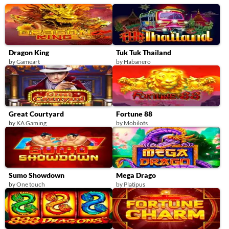
Dragon King
Tuk Tuk Thailand
by Gameart
by Habanero
Great Courtyard
Fortune 88
by KA Gaming
by Mobilots
Sumo Showdown
Mega Drago
by One touch
by Platipus